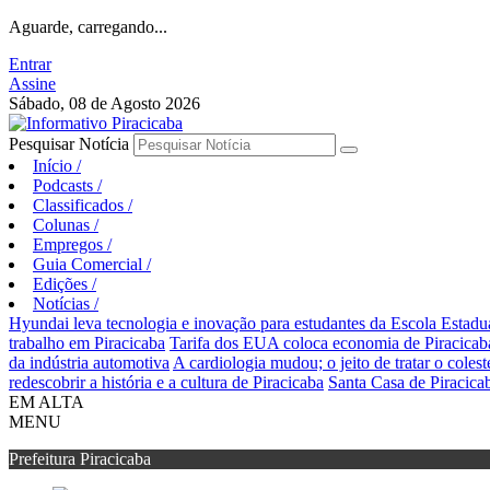
Aguarde, carregando...
Entrar
Assine
Sábado, 08 de Agosto 2026
Pesquisar Notícia
Início
/
Podcasts
/
Classificados
/
Colunas
/
Empregos
/
Guia Comercial
/
Edições
/
Notícias
/
Hyundai leva tecnologia e inovação para estudantes da Escola Estad
trabalho em Piracicaba
Tarifa dos EUA coloca economia de Piracicaba
da indústria automotiva
A cardiologia mudou; o jeito de tratar o coles
redescobrir a história e a cultura de Piracicaba
Santa Casa de Piracica
EM ALTA
MENU
Prefeitura Piracicaba