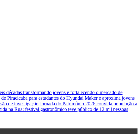
seis décadas transformando jovens e fortalecendo o mercado de
 de Piracicaba para estudantes do Hyundai Maker e aproxima jovens
são de investigação
Jornada do Patrimônio 2026 convida população a
da na Rua: festival gastronômico teve público de 12 mil pessoas