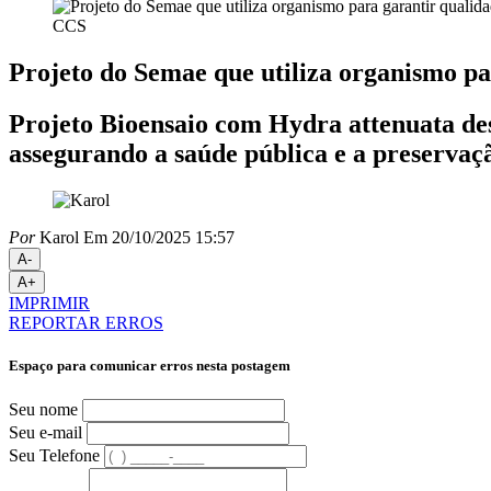
CCS
Projeto do Semae que utiliza organismo pa
Projeto Bioensaio com Hydra attenuata de
assegurando a saúde pública e a preservaç
Por
Karol
Em 20/10/2025 15:57
A-
A+
IMPRIMIR
REPORTAR ERROS
Espaço para comunicar erros nesta postagem
Seu nome
Seu e-mail
Seu Telefone