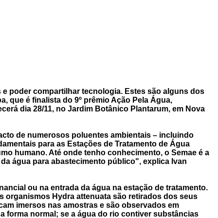
s e poder compartilhar tecnologia. Estes são alguns dos
, que é finalista do 9º prêmio Ação Pela Água,
ecerá dia 28/11, no Jardim Botânico Plantarum, em Nova
pacto de numerosos poluentes ambientais – incluindo
undamentais para as Estações de Tratamento de Água
nsumo humano. Até onde tenho conhecimento, o Semae é a
 da água para abastecimento público",
explica
Ivan
nancial ou na entrada da água na estação de tratamento.
s organismos Hydra attenuata são retirados dos seus
ficam imersos nas amostras e são observados em
 forma normal; se a água do rio contiver substâncias