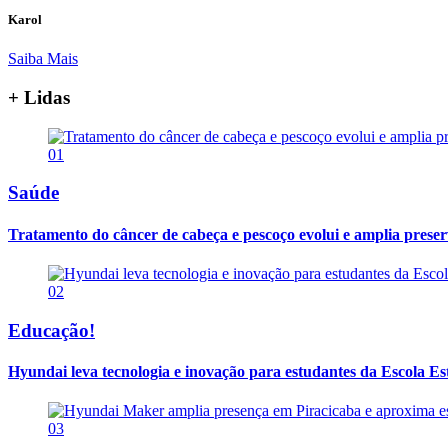
Karol
Saiba Mais
+ Lidas
01
Saúde
Tratamento do câncer de cabeça e pescoço evolui e amplia prese
02
Educação!
Hyundai leva tecnologia e inovação para estudantes da Escola E
03