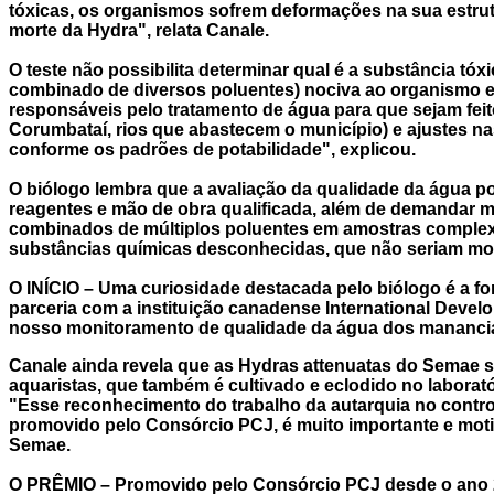
tóxicas, os organismos sofrem deformações na sua estrutu
morte da Hydra", relata Canale.
O teste não possibilita determinar qual é a substância tóx
combinado de diversos poluentes) nociva ao organismo e 
responsáveis pelo tratamento de água para que sejam feit
Corumbataí, rios que abastecem o município) e ajustes n
conforme os padrões de potabilidade", explicou.
O biólogo lembra que a avaliação da qualidade da água p
reagentes e mão de obra qualificada, além de demandar m
combinados de múltiplos poluentes em amostras complexas
substâncias químicas desconhecidas, que não seriam mon
O INÍCIO
– Uma curiosidade destacada pelo biólogo é a f
parceria com a instituição canadense International Deve
nosso monitoramento de qualidade da água dos mananciai
Canale ainda revela que as Hydras attenuatas do Semae s
aquaristas, que também é cultivado e eclodido no labora
"Esse reconhecimento do trabalho da autarquia no contro
promovido pelo Consórcio PCJ, é muito importante e mot
Semae.
O PRÊMIO
– Promovido pelo Consórcio PCJ desde o ano 20