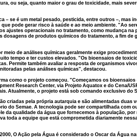
ra, ou seja, quanto maior o grau de toxicidade, mais seve
ica – se é um metal pesado, pesticida, entre outros –, mas 
que pode gerar risco à saúde e ao meio ambiente. "Ao sere
os ajustes operacionais no tratamento, como mudança na pr
as dosagens de produtos químicos do tratamento, a fim de
or meio de análises químicas geralmente exige procedimen
uito tempo e ter custos elevados. "Os bioensaios de toxic
. Permite também avaliar a resposta de organismos vivos 
itoradas pelas análises químicas", destacou.
orma como o projeto começou. "Começamos os bioensaios c
lopment Research Center, via Projeto Aquatox e do Cena/US
s. Atualmente, o projeto está sob comando exclusivo do 
ão criadas pela própria autarquia
e são
alimentadas duas 
tório do Semae.
A
tecnologia pode ser compartilhada com out
le da qualidade da água que fornecemos à população, por 
iva toda a equipe que está comprometida diariamente ness
00, O Ação pela Água é considerado o Oscar da Água nas B