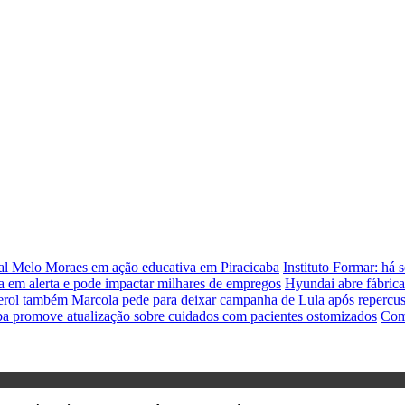
ual Melo Moraes em ação educativa em Piracicaba
Instituto Formar: há 
 em alerta e pode impactar milhares de empregos
Hyundai abre fábrica
terol também
Marcola pede para deixar campanha de Lula após repercus
ba promove atualização sobre cuidados com pacientes ostomizados
Comi