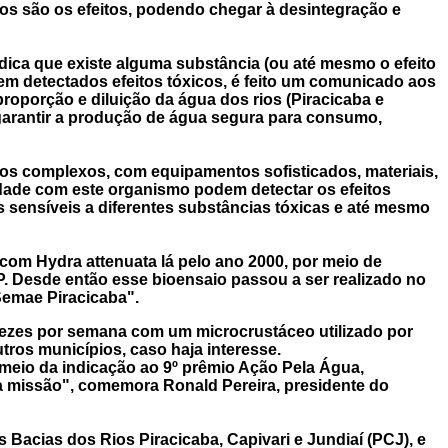
ros são os efeitos, podendo chegar à desintegração e
indica que existe alguma substância (ou até mesmo o efeito
m detectados efeitos tóxicos, é feito um comunicado aos
oporção e diluição da água dos rios (Piracicaba e
 garantir a produção de água segura para consumo,
tos complexos, com equipamentos sofisticados, materiais,
idade com este organismo podem detectar os efeitos
sensíveis a diferentes substâncias tóxicas e até mesmo
om Hydra attenuata lá pelo ano 2000, por meio de
P. Desde então esse bioensaio passou a ser realizado no
Semae Piracicaba".
vezes por semana com
um
microcrustáceo utilizado por
ros municípios, caso haja interesse.
meio da indicação ao 9º prêmio Ação Pela Água,
a missão", comemora Ronald Pereira, presidente do
acias dos Rios Piracicaba, Capivari e Jundiaí (PCJ), e