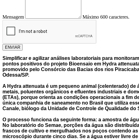
Mensagem
Máximo 600 caracteres.
ENVIAR
Simplificar e agilizar análises laboratoriais para monito
pontos positivos do projeto Bioensaio em Hydra attenuata
promovido pelo Consórcio das Bacias dos rios Piracicaba,
Odessa/SP.
A Hydra attenuata é um pequeno animal (celenterado) de 
metais, poluentes orgânicos e efluentes industriais e do
(ETAs), porque orienta as condições operacionais a fim
única companhia de saneamento no Brasil que utiliza es
Canale, biólogo da Unidade de Controle de Qualidade do 
O processo funciona da seguinte forma: a amostra de água
No laboratório do Semae, porções da água são distribuíd
frascos de cultivo e mergulhados nos poços contendo as
microscópio durante cinco dias. Se a água estiver livre 