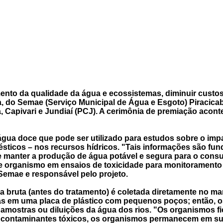
ramento da qualidade da água e ecossistemas, diminuir custo
, do Semae (Serviço Municipal de Água e Esgoto) Piracicaba
 Capivari e Jundiaí (PCJ). A cerimônia de premiação acont
água doce que pode ser utilizado para estudos sobre o im
mésticos – nos recursos hídricos. "Tais informações são f
 de manter a produção de água potável e segura para o co
se organismo em ensaios de toxicidade para monitoramento
Semae e responsável pelo projeto.
 bruta (antes do tratamento) é coletada diretamente no ma
as em uma placa de plástico com pequenos poços; então, o
 amostras ou diluições da água dos rios. "Os organismos 
de contaminantes tóxicos, os organismos permanecem em sua