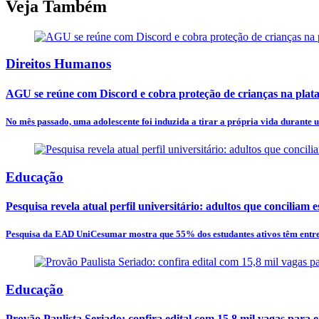
Veja Também
Direitos Humanos
AGU se reúne com Discord e cobra proteção de crianças na plat
No mês passado, uma adolescente foi induzida a tirar a própria vida durante u
Educação
Pesquisa revela atual perfil universitário: adultos que conciliam e
Pesquisa da EAD UniCesumar mostra que 55% dos estudantes ativos têm entre 3
Educação
Provão Paulista Seriado: confira edital com 15,8 mil vagas para 