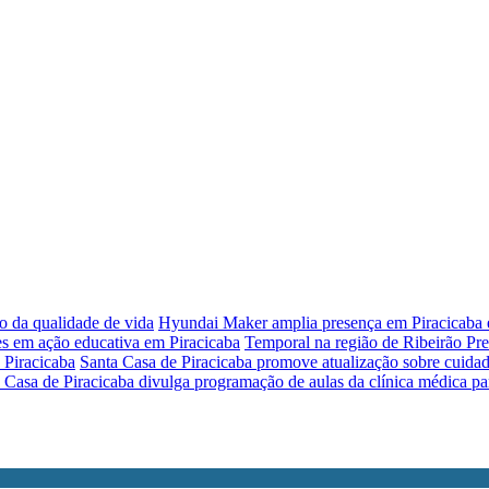
o da qualidade de vida
Hyundai Maker amplia presença em Piracicaba e
es em ação educativa em Piracicaba
Temporal na região de Ribeirão Pr
 Piracicaba
Santa Casa de Piracicaba promove atualização sobre cuida
 Casa de Piracicaba divulga programação de aulas da clínica médica pa