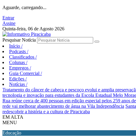
Aguarde, carregando...
Entrar
Assine
Quinta-feira, 06 de Agosto 2026
Pesquisar Notícia
Início
/
Podcasts
/
Classificados
/
Colunas
/
Empregos
/
Guia Comercial
/
Edições
/
Notícias
/
Tratamento do câncer de cabeça e pescoço evolui e amplia preservaçã
tecnologia e inovação para estudantes da Escola Estadual Melo Mora
Rua reúne cerca de 400 pessoas em edição especial pelos 259 anos de
rede vai melhorar abastecimento de água na Vila Independência
Santa
redescobrir a história e a cultura de Piracicaba
EM ALTA
MENU
Educação