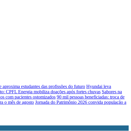
 aproxima estudantes das profissões do futuro
Hyundai leva
eto: CPFL Energia mobiliza doações após fortes chuvas
Sabores na
dos com pacientes ostomizados
90 mil pessoas beneficiadas: troca de
ra o mês de agosto
Jornada do Patrimônio 2026 convida população a