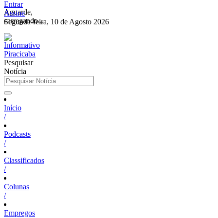
Entrar
Aguarde,
Assine
carregando...
Segunda-feira, 10 de Agosto 2026
Pesquisar
Notícia
Início
/
Podcasts
/
Classificados
/
Colunas
/
Empregos