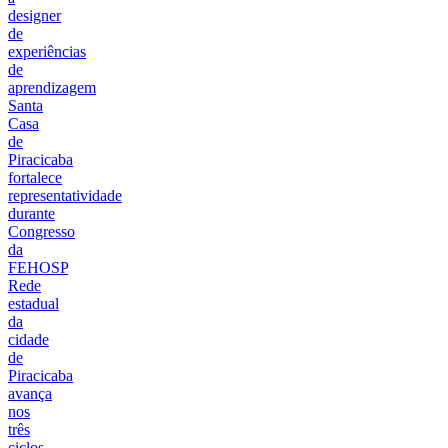
designer
de
experiências
de
aprendizagem
Santa
Casa
de
Piracicaba
fortalece
representatividade
durante
Congresso
da
FEHOSP
Rede
estadual
da
cidade
de
Piracicaba
avança
nos
três
ciclos