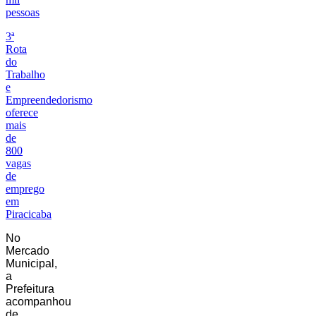
pessoas
3ª
Rota
do
Trabalho
e
Empreendedorismo
oferece
mais
de
800
vagas
de
emprego
em
Piracicaba
No
Mercado
Municipal,
a
Prefeitura
acompanhou
de