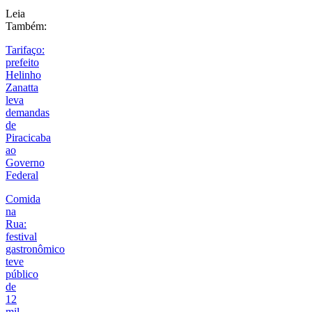
Leia
Também:
Tarifaço:
prefeito
Helinho
Zanatta
leva
demandas
de
Piracicaba
ao
Governo
Federal
Comida
na
Rua:
festival
gastronômico
teve
público
de
12
mil