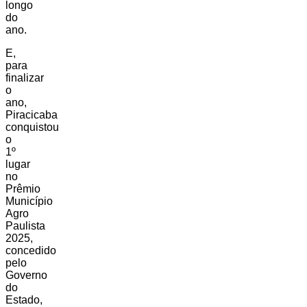
longo
do
ano.
E,
para
finalizar
o
ano,
Piracicaba
conquistou
o
1º
lugar
no
Prêmio
Município
Agro
Paulista
2025,
concedido
pelo
Governo
do
Estado,