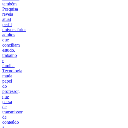
também
Pesquisa
revela
atual
perfil
universitário:
adultos
que
conciliam
estudo,
trabalho
e
família
Tecnologia
muda
papel
do
professor,
que
passa
de
transmissor
de
conteúdo
a