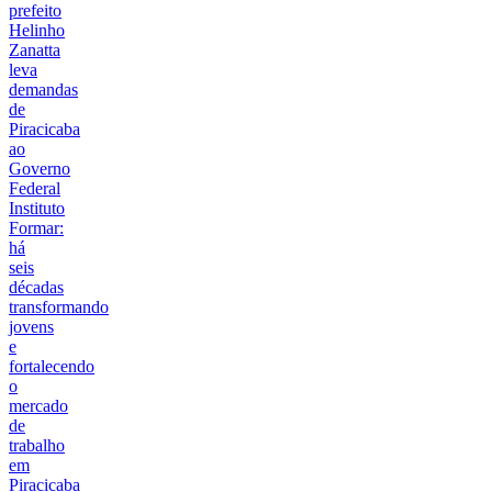
prefeito
Helinho
Zanatta
leva
demandas
de
Piracicaba
ao
Governo
Federal
Instituto
Formar:
há
seis
décadas
transformando
jovens
e
fortalecendo
o
mercado
de
trabalho
em
Piracicaba