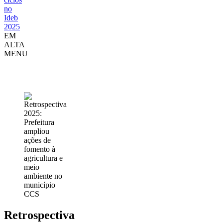
no
Ideb
2025
EM
ALTA
MENU
Prefeitura
Piracicaba
CCS
Retrospectiva