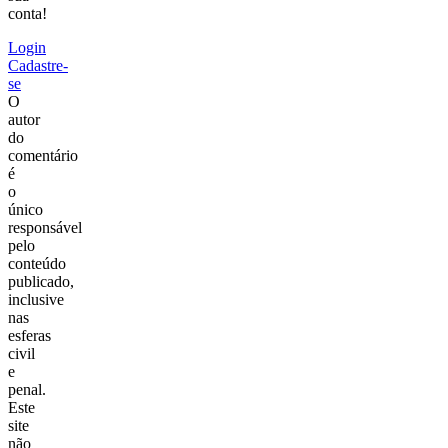
conta!
Login
Cadastre-
se
O
autor
do
comentário
é
o
único
responsável
pelo
conteúdo
publicado,
inclusive
nas
esferas
civil
e
penal.
Este
site
não