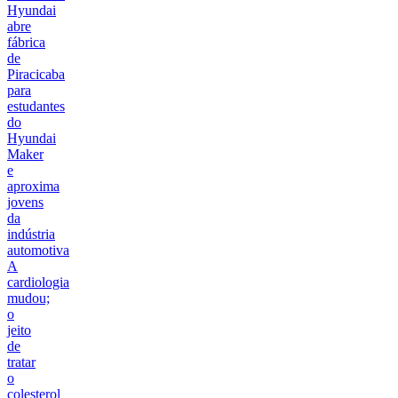
Hyundai
abre
fábrica
de
Piracicaba
para
estudantes
do
Hyundai
Maker
e
aproxima
jovens
da
indústria
automotiva
A
cardiologia
mudou;
o
jeito
de
tratar
o
colesterol