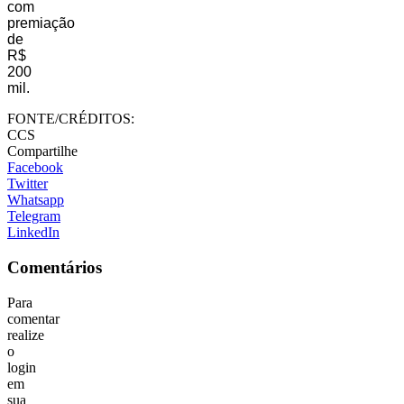
com
premiação
de
R$
200
mil.
FONTE/CRÉDITOS:
CCS
Compartilhe
Facebook
Twitter
Whatsapp
Telegram
LinkedIn
Comentários
Para
comentar
realize
o
login
em
sua