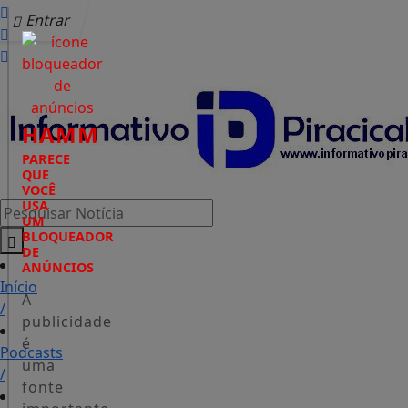
Entrar
HAMM
PARECE
QUE
VOCÊ
USA
Pesquisar Notícia
UM
BLOQUEADOR
DE
ANÚNCIOS
Início
A
/
publicidade
é
Podcasts
uma
/
fonte