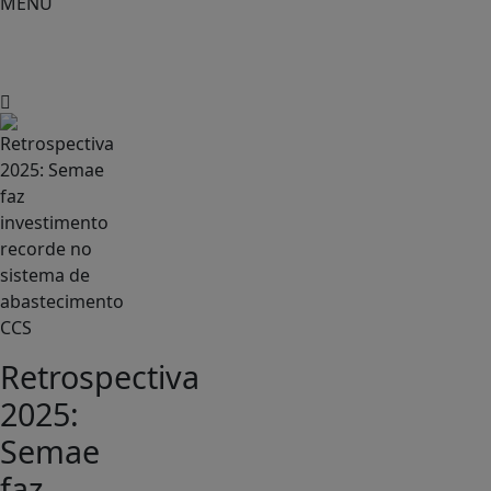
MENU
Prefeitura
Piracicaba
CCS
Retrospectiva
2025:
Semae
faz