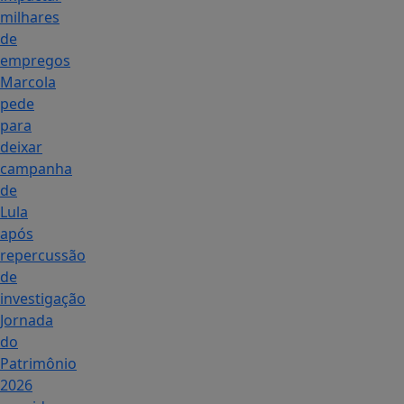
milhares
de
empregos
Marcola
pede
para
deixar
campanha
de
Lula
após
repercussão
de
investigação
Jornada
do
Patrimônio
2026