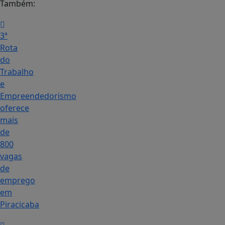
Também:
3ª
Rota
do
Trabalho
e
Empreendedorismo
oferece
mais
de
800
vagas
de
emprego
em
Piracicaba