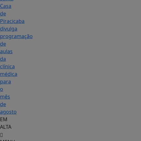
Casa
de
Piracicaba
divulga
programação
de
aulas
da
clínica
médica
para
o
mês
de
agosto
EM
ALTA