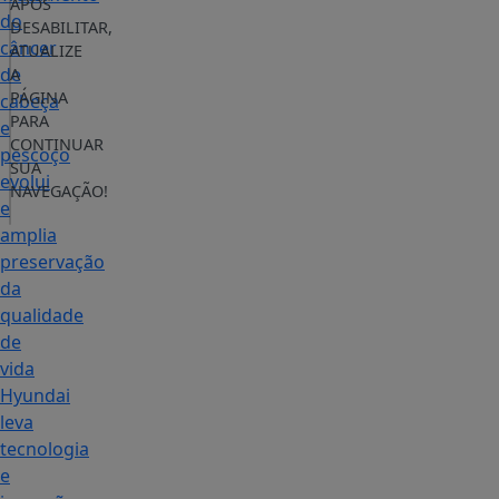
APÓS
do
DESABILITAR,
câncer
ATUALIZE
de
A
PÁGINA
cabeça
PARA
e
CONTINUAR
pescoço
SUA
evolui
NAVEGAÇÃO!
e
amplia
preservação
da
qualidade
de
vida
Hyundai
leva
tecnologia
e