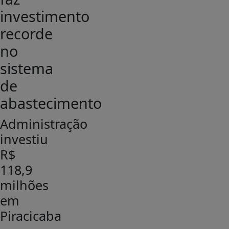
investimento
recorde
no
sistema
de
abastecimento
Administração
investiu
R$
118,9
milhões
em
Piracicaba