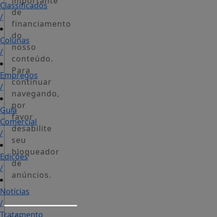
importante
Classificados
de
/
financiamento
do
Colunas
nosso
/
conteúdo.
Para
Empregos
continuar
/
navegando,
por
Guia
favor
Comercial
desabilite
/
seu
bloqueador
Edições
de
/
anúncios.
Notícias
/
Tratamento