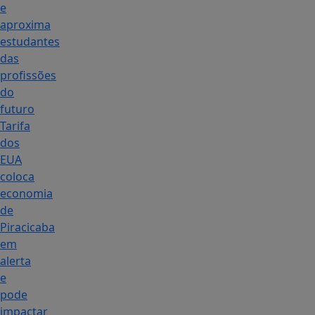
e
aproxima
estudantes
das
profissões
do
futuro
Tarifa
dos
EUA
coloca
economia
de
Piracicaba
em
alerta
e
pode
impactar