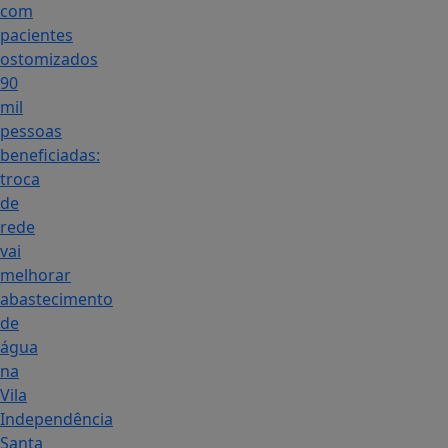
com
pacientes
ostomizados
90
mil
pessoas
beneficiadas:
troca
de
rede
vai
melhorar
abastecimento
de
água
na
Vila
Independência
Santa