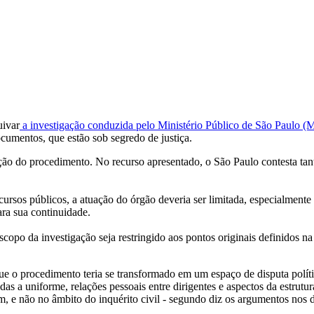
uivar
a investigação conduzida pelo Ministério Público de São Paulo 
cumentos, que estão sob segredo de justiça.
ução do procedimento. No recurso apresentado, o São Paulo contesta tan
cursos públicos, a atuação do órgão deveria ser limitada, especialmente
ra sua continuidade.
escopo da investigação seja restringido aos pontos originais definidos n
e o procedimento teria se transformado em um espaço de disputa políti
s a uniforme, relações pessoais entre dirigentes e aspectos da estrutur
m, e não no âmbito do inquérito civil - segundo diz os argumentos nos