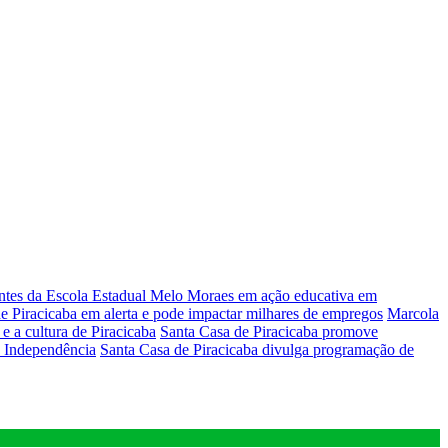
antes da Escola Estadual Melo Moraes em ação educativa em
 Piracicaba em alerta e pode impactar milhares de empregos
Marcola
e a cultura de Piracicaba
Santa Casa de Piracicaba promove
a Independência
Santa Casa de Piracicaba divulga programação de