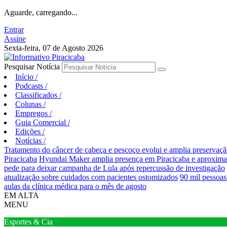
Aguarde, carregando...
Entrar
Assine
Sexta-feira, 07 de Agosto 2026
Pesquisar Notícia
Início
/
Podcasts
/
Classificados
/
Colunas
/
Empregos
/
Guia Comercial
/
Edições
/
Notícias
/
Tratamento do câncer de cabeça e pescoço evolui e amplia preservaçã
Piracicaba
Hyundai Maker amplia presença em Piracicaba e aproxima e
pede para deixar campanha de Lula após repercussão de investigação
atualização sobre cuidados com pacientes ostomizados
90 mil pessoas
aulas da clínica médica para o mês de agosto
EM ALTA
MENU
Esportes & Cia