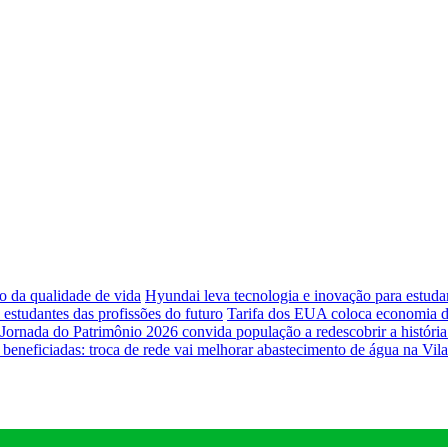
o da qualidade de vida
Hyundai leva tecnologia e inovação para estud
studantes das profissões do futuro
Tarifa dos EUA coloca economia de
Jornada do Patrimônio 2026 convida população a redescobrir a história 
 beneficiadas: troca de rede vai melhorar abastecimento de água na Vil