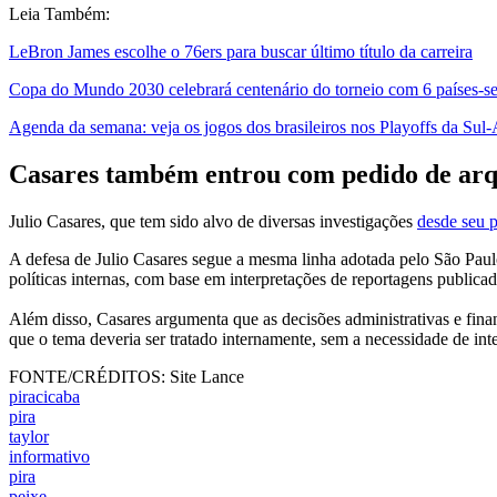
Leia Também:
LeBron James escolhe o 76ers para buscar último título da carreira
Copa do Mundo 2030 celebrará centenário do torneio com 6 países-s
Agenda da semana: veja os jogos dos brasileiros nos Playoffs da Sul
Casares também entrou com pedido de arq
Julio Casares, que tem sido alvo de diversas investigações
desde seu 
A defesa de Julio Casares segue a mesma linha adotada pelo São Paul
políticas internas, com base em interpretações de reportagens publicad
Além disso, Casares argumenta que as decisões administrativas e fina
que o tema deveria ser tratado internamente, sem a necessidade de int
FONTE/CRÉDITOS:
Site Lance
piracicaba
pira
taylor
informativo
pira
peixe