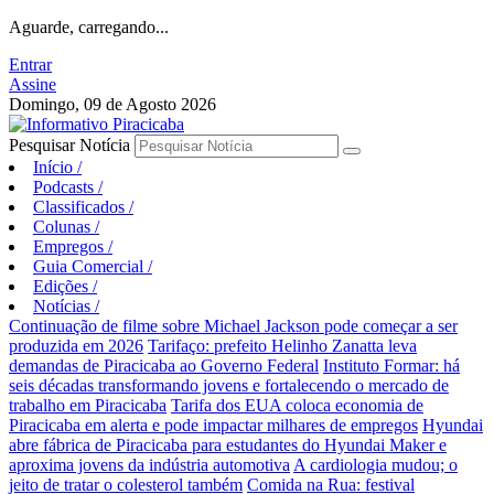
Aguarde, carregando...
Entrar
Assine
Domingo, 09 de Agosto 2026
Pesquisar Notícia
Início
/
Podcasts
/
Classificados
/
Colunas
/
Empregos
/
Guia Comercial
/
Edições
/
Notícias
/
Continuação de filme sobre Michael Jackson pode começar a ser
produzida em 2026
Tarifaço: prefeito Helinho Zanatta leva
demandas de Piracicaba ao Governo Federal
Instituto Formar: há
seis décadas transformando jovens e fortalecendo o mercado de
trabalho em Piracicaba
Tarifa dos EUA coloca economia de
Piracicaba em alerta e pode impactar milhares de empregos
Hyundai
abre fábrica de Piracicaba para estudantes do Hyundai Maker e
aproxima jovens da indústria automotiva
A cardiologia mudou; o
jeito de tratar o colesterol também
Comida na Rua: festival