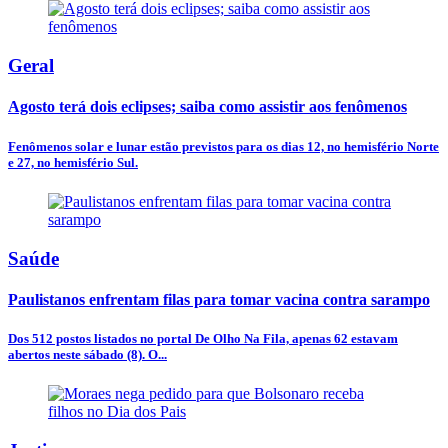
Geral
Agosto terá dois eclipses; saiba como assistir aos fenômenos
Fenômenos solar e lunar estão previstos para os dias 12, no hemisfério Norte
e 27, no hemisfério Sul.
Saúde
Paulistanos enfrentam filas para tomar vacina contra sarampo
Dos 512 postos listados no portal De Olho Na Fila, apenas 62 estavam
abertos neste sábado (8). O...