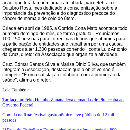
ação, que terá também uma caminhada, vai celebrar o
Outubro Rosa, mês dedicado à conscientização sobre a
importância da prevenção e do diagnóstico precoce do
câncer de mama e de colo do útero.
Criada em abril de 1985, a Corrida Corta Mato acontece todo
primeiro domingo do mês, de forma gratuita. "Reuníamos
100, 150 pessoas para correr, mas depois que abrimos para
a participação de entidades que trabalham por uma causa,
chegamos a ter 1.300 pessoas correndo", conta Luiz Antonio
da Cruz, diretor da Associação que organiza a atividade.
Cruz, Edmar Santos Silva e Marisa Diniz Silva, que também
integram a Associação, destacam que o objetivo não é
competir. "É uma satisfação colaborar com a promoção da
saúde", afirma o diretor.
Leia Também:
Tarifaço: prefeito Helinho Zanatta leva demandas de Piracicaba ao
Governo Federal
Comida na Rua: festival gastronômico teve público de 12 mil
pessoas
3ª Rota do Trabalho e Empreendedorismo oferece mais de 800