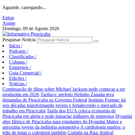
Aguarde, carregando...
Entrar
Assine
Domingo, 09 de Agosto 2026
Pesquisar Notícia
Início
/
Podcasts
/
Classificados
/
Colunas
/
Empregos
/
Guia Comercial
/
Edições
/
Notícias
/
Continuação de filme sobre Michael Jackson pode começar a ser
produzida em 2026
Tarifaço: prefeito Helinho Zanatta leva
demandas de Piracicaba ao Governo Federal
Instituto Formar: há
seis décadas transformando jovens e fortalecendo o mercado de
trabalho em Piracicaba
Tarifa dos EUA coloca economia de
Piracicaba em alerta e pode impactar milhares de empregos
Hyundai
abre fábrica de Piracicaba para estudantes do Hyundai Maker e
aproxima jovens da indústria automotiva
A cardiologia mudou; o
jeito de tratar o colesterol também
Comida na Rua: festival