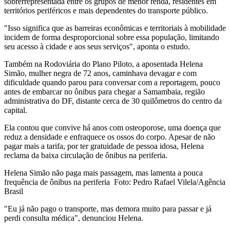
sobrerrepresentada entre os grupos de menor renda, residentes em
territórios periféricos e mais dependentes do transporte público.
"Isso significa que as barreiras econômicas e territoriais à mobilidade
incidem de forma desproporcional sobre essa população, limitando
seu acesso à cidade e aos seus serviços", aponta o estudo.
Também na Rodoviária do Plano Piloto, a aposentada Helena
Simão, mulher negra de 72 anos, caminhava devagar e com
dificuldade quando parou para conversar com a reportagem, pouco
antes de embarcar no ônibus para chegar a Samambaia, região
administrativa do DF, distante cerca de 30 quilômetros do centro da
capital.
Ela contou que convive há anos com osteoporose, uma doença que
reduz a densidade e enfraquece os ossos do corpo. Apesar de não
pagar mais a tarifa, por ter gratuidade de pessoa idosa, Helena
reclama da baixa circulação de ônibus na periferia.
Helena Simão não paga mais passagem, mas lamenta a pouca
frequência de ônibus na periferia Foto: Pedro Rafael Vilela/Agência
Brasil
"Eu já não pago o transporte, mas demora muito para passar e já
perdi consulta médica", denunciou Helena.