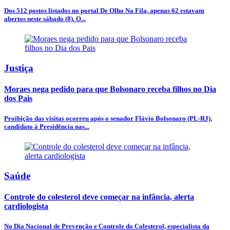
Dos 512 postos listados no portal De Olho Na Fila, apenas 62 estavam
abertos neste sábado (8). O...
Justiça
Moraes nega pedido para que Bolsonaro receba filhos no Dia
dos Pais
Proibição das visitas ocorreu após o senador Flávio Bolsonaro (PL-RJ),
candidato à Presidência nas...
Saúde
Controle do colesterol deve começar na infância, alerta
cardiologista
No Dia Nacional de Prevenção e Controle do Colesterol, especialista da