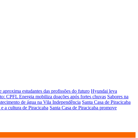
 aproxima estudantes das profissões do futuro
Hyundai leva
eto: CPFL Energia mobiliza doações após fortes chuvas
Sabores na
astecimento de água na Vila Independência
Santa Casa de Piracicaba
e a cultura de Piracicaba
Santa Casa de Piracicaba promove