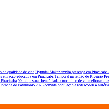
o da qualidade de vida
Hyundai Maker amplia presença em Piracicaba e
es em ação educativa em Piracicaba
Temporal na região de Ribeirão Pr
 Piracicaba
90 mil pessoas beneficiadas: troca de rede vai melhorar ab
Jornada do Patrimônio 2026 convida população a redescobrir a história 