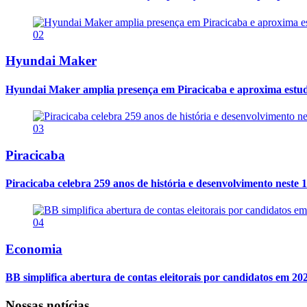
02
Hyundai Maker
Hyundai Maker amplia presença em Piracicaba e aproxima estuda
03
Piracicaba
Piracicaba celebra 259 anos de história e desenvolvimento neste 1
04
Economia
BB simplifica abertura de contas eleitorais por candidatos em 20
Nossas notícias