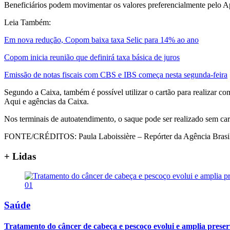
Beneficiários podem movimentar os valores preferencialmente pelo Ap
Leia Também:
Em nova redução, Copom baixa taxa Selic para 14% ao ano
Copom inicia reunião que definirá taxa básica de juros
Emissão de notas fiscais com CBS e IBS começa nesta segunda-feira
Segundo a Caixa, também é possível utilizar o cartão para realizar c
Aqui e agências da Caixa.
Nos terminais de autoatendimento, o saque pode ser realizado sem car
FONTE/CRÉDITOS:
Paula Laboissière – Repórter da Agência Brasi
+ Lidas
01
Saúde
Tratamento do câncer de cabeça e pescoço evolui e amplia prese