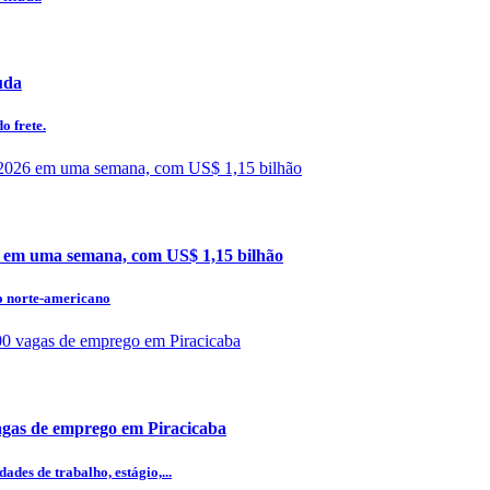
uda
o frete.
 em uma semana, com US$ 1,15 bilhão
do norte-americano
agas de emprego em Piracicaba
des de trabalho, estágio,...