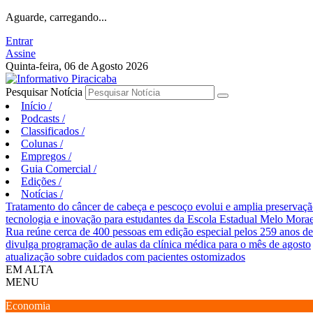
Aguarde, carregando...
Entrar
Assine
Quinta-feira, 06 de Agosto 2026
Pesquisar Notícia
Início
/
Podcasts
/
Classificados
/
Colunas
/
Empregos
/
Guia Comercial
/
Edições
/
Notícias
/
Tratamento do câncer de cabeça e pescoço evolui e amplia preservaçã
tecnologia e inovação para estudantes da Escola Estadual Melo Mora
Rua reúne cerca de 400 pessoas em edição especial pelos 259 anos de
divulga programação de aulas da clínica médica para o mês de agosto
atualização sobre cuidados com pacientes ostomizados
EM ALTA
MENU
Economia