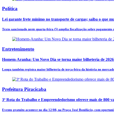
Política
Lei garante frete mínimo no transporte de cargas; saiba o que m
Texto sancionado neste quarta-feira (5) amplia fiscalização sobre pagamento d
Entretenimento
Homem-Aranha: Um Novo Dia se torna maior bilheteria de 2026
Longa também registra maior bilheteria de terça-feira da história no merca
Prefeitura Piracicaba
3ª Rota do Trabalho e Empreendedorismo oferece mais de 800 v
Evento gratuito acontece no dia 12/08, na Praça José Bonifácio, com oportunida