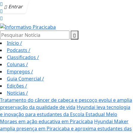
Entrar
Pesquisar Notícia
Início
/
Podcasts
/
Classificados
/
Colunas
/
Empregos
/
Guia Comercial
/
Edições
/
Notícias
/
Tratamento do câncer de cabeça e pescoço evolui e amplia
preservação da qualidade de vida
Hyundai leva tecnologia
e inovação para estudantes da Escola Estadual Melo
Moraes em ação educativa em Piracicaba
Hyundai Maker
amplia presença em Piracicaba e aproxima estudantes das