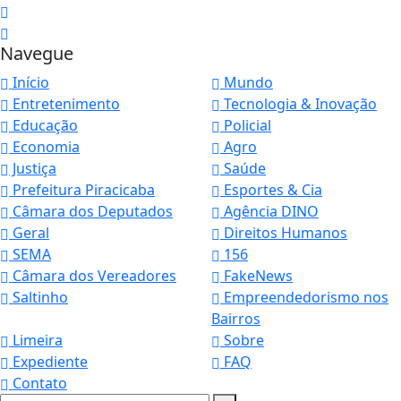
Navegue
Início
Mundo
Entretenimento
Tecnologia & Inovação
Educação
Policial
Economia
Agro
Justiça
Saúde
Prefeitura Piracicaba
Esportes & Cia
Câmara dos Deputados
Agência DINO
Geral
Direitos Humanos
SEMA
156
Câmara dos Vereadores
FakeNews
Saltinho
Empreendedorismo nos
Bairros
Limeira
Sobre
Expediente
FAQ
Contato