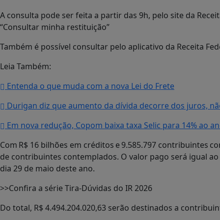
A consulta pode ser feita a partir das 9h, pelo site da Rec
“Consultar minha restituição”
Também é possível consultar pelo aplicativo da Receita Fe
Leia Também:
Entenda o que muda com a nova Lei do Frete
Durigan diz que aumento da dívida decorre dos juros, nã
Em nova redução, Copom baixa taxa Selic para 14% ao a
Com R$ 16 bilhões em créditos e 9.585.797 contribuintes c
de contribuintes contemplados. O valor pago será igual ao 
dia 29 de maio deste ano.
>>Confira a série Tira-Dúvidas do IR 2026
Do total, R$ 4.494.204.020,63 serão destinados a contribuin