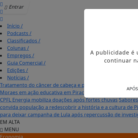
Entrar
Início
/
Podcasts
/
Classificados
/
Colunas
/
A publicidade é
Empregos
/
continuar n
Guia Comercial
/
Edições
/
Notícias
/
Tratamento do câncer de cabeça e pescoço evolui e amplia
APÓS
Moraes em ação educativa em Piracicaba
Hyundai Maker am
CPFL Energia mobiliza doações após fortes chuvas
Sabores
convida população a redescobrir a história e a cultura de P
para deixar campanha de Lula após repercussão de invest
EM ALTA
MENU
Economia