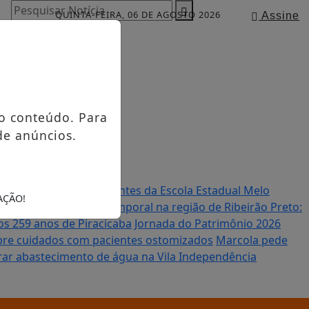
Pesquisar Notícia
QUINTA-FEIRA, 06 DE AGOSTO 2026
Assine
o conteúdo. Para
de anúncios.
e inovação para estudantes da Escola Estadual Melo
AÇÃO!
rofissões do futuro
Temporal na região de Ribeirão Preto:
os 259 anos de Piracicaba
Jornada do Patrimônio 2026
obre cuidados com pacientes ostomizados
Marcola pede
orar abastecimento de água na Vila Independência