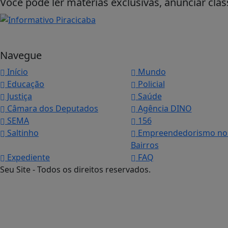
Você pode ler matérias exclusivas, anunciar clas
Navegue
Início
Mundo
Educação
Policial
Justiça
Saúde
Câmara dos Deputados
Agência DINO
SEMA
156
Saltinho
Empreendedorismo no
Bairros
Expediente
FAQ
Seu Site - Todos os direitos reservados.