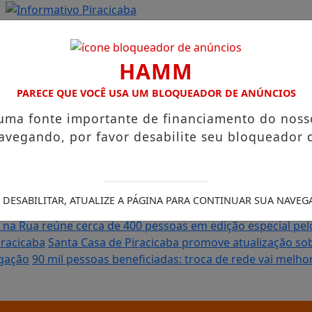
HAMM
PARECE QUE VOCÊ USA UM BLOQUEADOR DE ANÚNCIOS
 uma fonte importante de financiamento do noss
avegando, por favor desabilite seu bloqueador 
 preservação da qualidade de vida
Hyundai leva tecnologia 
 DESABILITAR, ATUALIZE A PÁGINA PARA CONTINUAR SUA NAVEG
plia presença em Piracicaba e aproxima estudantes das p
 na Rua reúne cerca de 400 pessoas em edição especial pel
iracicaba
Santa Casa de Piracicaba promove atualização s
igação
90 mil pessoas beneficiadas: troca de rede vai melh