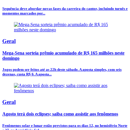
Sequência deve abordar novas fases da carreira do cantor, incluindo turnês e
momentos marcados por...
Geral
Mega-Sena sorteia prêmio acumulado de R$ 165 milhões neste
domingo
Jogos podem ser feitos até as 22h deste sábado. A aposta simples, com seis
dezenas, custa R$ 6. A aposta...
Geral
Agosto terá dois eclipses; saiba como assistir aos fenômenos
Fenômenos solar e lunar estão previstos para os dias 12, no hemisfério Norte