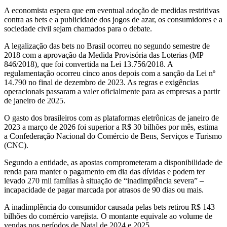
A economista espera que em eventual adoção de medidas restritivas
contra as bets e a publicidade dos jogos de azar, os consumidores e a
sociedade civil sejam chamados para o debate.
A legalização das bets no Brasil ocorreu no segundo semestre de
2018 com a aprovação da Medida Provisória das Loterias (MP
846/2018), que foi convertida na Lei 13.756/2018. A
regulamentação ocorreu cinco anos depois com a sanção da Lei nº
14.790 no final de dezembro de 2023. As regras e exigências
operacionais passaram a valer oficialmente para as empresas a partir
de janeiro de 2025.
O gasto dos brasileiros com as plataformas eletrônicas de janeiro de
2023 a março de 2026 foi superior a R$ 30 bilhões por mês, estima
a Confederação Nacional do Comércio de Bens, Serviços e Turismo
(CNC).
Segundo a entidade, as apostas comprometeram a disponibilidade de
renda para manter o pagamento em dia das dívidas e podem ter
levado 270 mil famílias à situação de “inadimplência severa” –
incapacidade de pagar marcada por atrasos de 90 dias ou mais.
A inadimplência do consumidor causada pelas bets retirou R$ 143
bilhões do comércio varejista. O montante equivale ao volume de
vendas nos períodos de Natal de 2024 e 2025.