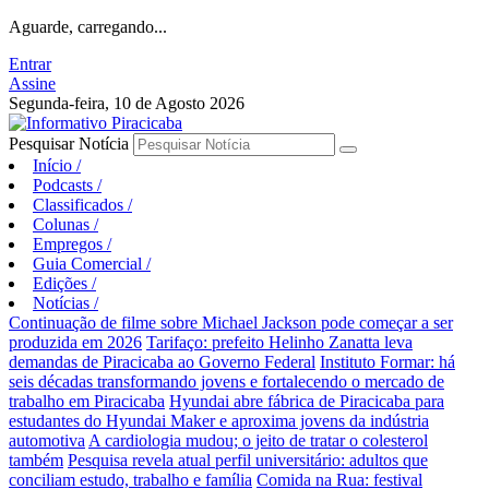
Aguarde, carregando...
Entrar
Assine
Segunda-feira, 10 de Agosto 2026
Pesquisar Notícia
Início
/
Podcasts
/
Classificados
/
Colunas
/
Empregos
/
Guia Comercial
/
Edições
/
Notícias
/
Continuação de filme sobre Michael Jackson pode começar a ser
produzida em 2026
Tarifaço: prefeito Helinho Zanatta leva
demandas de Piracicaba ao Governo Federal
Instituto Formar: há
seis décadas transformando jovens e fortalecendo o mercado de
trabalho em Piracicaba
Hyundai abre fábrica de Piracicaba para
estudantes do Hyundai Maker e aproxima jovens da indústria
automotiva
A cardiologia mudou; o jeito de tratar o colesterol
também
Pesquisa revela atual perfil universitário: adultos que
conciliam estudo, trabalho e família
Comida na Rua: festival