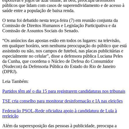
esportivas e jogos de azar online, as bets, preocupa defensores
públicos que lidam com casos de superendividamento e de acesso à
saúde entre a população de baixa renda.
O tema foi debatido nesta terça-feira (7) em reunião conjunta da
Comissão de Direitos Humanos e Legislação Participativa e da
Comissão de Assuntos Sociais do Senado.
“Os anúncios das apostas estão em todos os lugares: na televisão,
em qualquer horário, sem nenhuma preocupação do público que está
assistindo ou não, nos campos de futebol, nas placas publicitárias e
especialmente no celular”, disse a defensora pública Luciana Peles
da Cunha, que coordena o Núcleo de Defesa do Consumidor
(Nudecon) da Defensoria Pública do Estado do Rio de Janeiro
(DPRJ).
Leia Também:
Partidos têm até o dia 15 para registrarem candidaturas nos tribunais
TSE cria conselho para monitorar desinformação e IA nas eleições
Federação PSOL-Rede oficializa apoio à candidatura de Lula à
reeleição
Além da superexposição das pessoas à publicidade, preocupa a