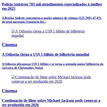
Polícia registrou 783 mil atendimentos especializados à mulher
em 2025
A Região Sudeste concentrou o maior número de vítimas (125.769), 47,8%
do total nacional. A maioria foi...
Cinema
A Odisseia chega a US$ 1 bilhão de bilheteria mundial
A Odisseia ultrapassa US$ 1 bilhão e se torna a segunda maior bilheteria da
carreira de Christopher Nolan
Cinema
Continuação de filme sobre Michael Jackson pode começar a
ser produzida em 2026