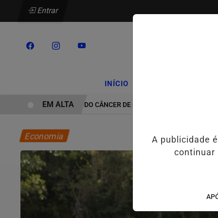
Entrar
/
/
INÍCIO
PODCASTS
CLA
EM ALTA
TRATAMENTO DO CÂNCER DE CABEÇA E PESCOÇO EVOLUI E AM
Economia
A publicidade 
continuar
APÓ