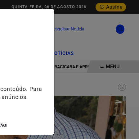
Assine
QUINTA-FEIRA, 06 DE AGOSTO 2026
Pesquisar Notícia
/
/
CIAL
EDIÇÕES
NOTÍCIAS
MENU
LIA PRESENÇA EM PIRACICABA E APROXIMA ESTUDANTES DAS PROF
 conteúdo. Para
 anúncios.
ÇÃO!