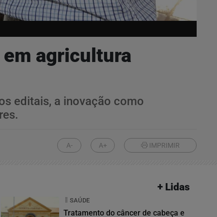
 em agricultura
 os editais, a inovação como
res.
A-
A+
IMPRIMIR
+ Lidas
SAÚDE
Tratamento do câncer de cabeça e