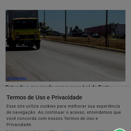
ECONOMIA
Entenda o que muda com a nova Lei do Frete
Presidente vetou a anistia a multas aplicadas em razão
Termos de Uso e Privacidade
dos bloqueios de rodovias ocorridos após as...
Esse site utiliza cookies para melhorar sua experiência
de navegação. Ao continuar o acesso, entendemos que
você concorda com nossos Termos de Uso e
Privacidade.