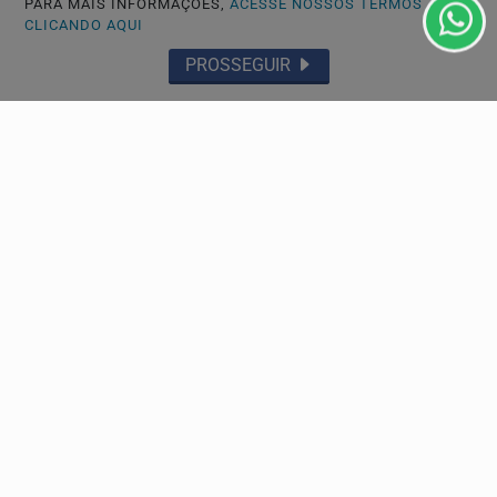
PARA MAIS INFORMAÇÕES,
ACESSE NOSSOS TERMOS
CLICANDO AQUI
PROSSEGUIR
POLÍTICA
Federação PSOL-Rede oficializa apoio à
candidatura de Lula à reeleição
Os partidos já haviam sinalizado esse posicionamento
quando participaram da convenção do PT, no último...
Descubra Mais