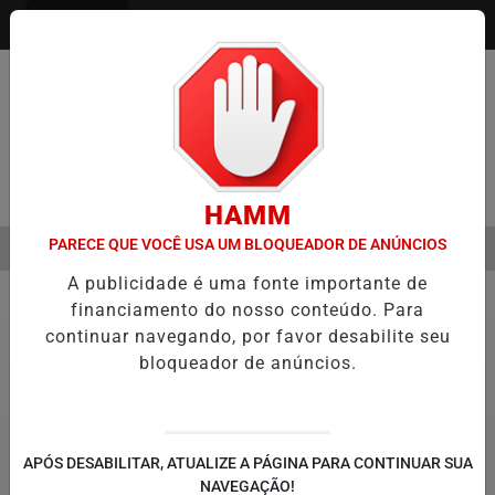
Entrar
Pesquisar Notícia
HAMM
PARECE QUE VOCÊ USA UM BLOQUEADOR DE ANÚNCIOS
MENU
 DO CÂNCER DE CABEÇA E PESCOÇO EVOLUI E AMPLIA PRESERVAÇÃ
A publicidade é uma fonte importante de
EM ALTA
financiamento do nosso conteúdo. Para
Economia
continuar navegando, por favor desabilite seu
bloqueador de anúncios.
APÓS DESABILITAR, ATUALIZE A PÁGINA PARA CONTINUAR SUA
NAVEGAÇÃO!