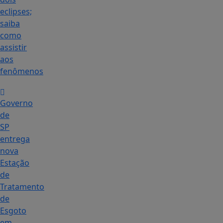
eclipses;
saiba
como
assistir
aos
fenômenos
Governo
de
SP
entrega
nova
Estação
de
Tratamento
de
Esgoto
em