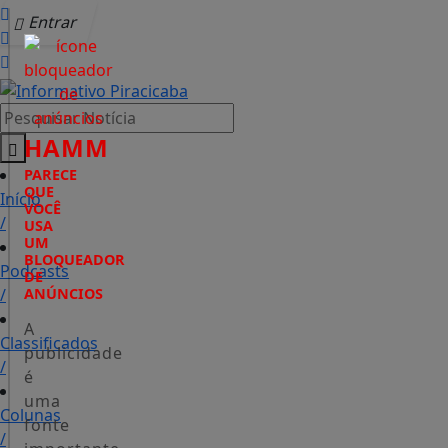
Entrar
Pesquisar Notícia
HAMM
PARECE
QUE
Início
VOCÊ
/
USA
UM
BLOQUEADOR
Podcasts
DE
/
ANÚNCIOS
A
Classificados
publicidade
/
é
uma
Colunas
fonte
/