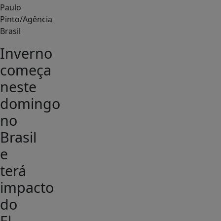
Paulo
Pinto/Agência
Brasil
Inverno
começa
neste
domingo
no
Brasil
e
terá
impacto
do
El