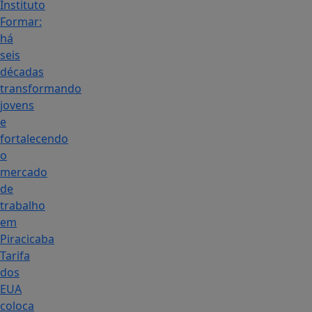
Instituto
Formar:
há
seis
décadas
transformando
jovens
e
fortalecendo
o
mercado
de
trabalho
em
Piracicaba
Tarifa
dos
EUA
coloca