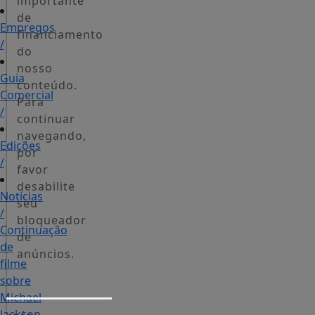
importante
de
Empregos
financiamento
/
do
nosso
Guia
conteúdo.
Comercial
Para
/
continuar
navegando,
Edições
por
/
favor
desabilite
Notícias
seu
/
bloqueador
Continuação
de
de
anúncios.
filme
sobre
Michael
Jackson