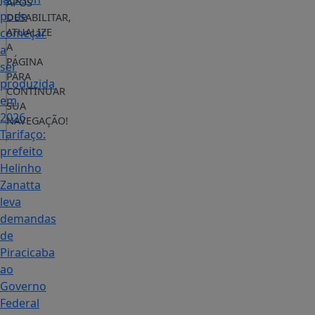
APÓS
pode
DESABILITAR,
começar
ATUALIZE
A
a
PÁGINA
ser
PARA
produzida
CONTINUAR
em
SUA
2026
NAVEGAÇÃO!
Tarifaço:
prefeito
Helinho
Zanatta
leva
demandas
de
Piracicaba
ao
Governo
Federal