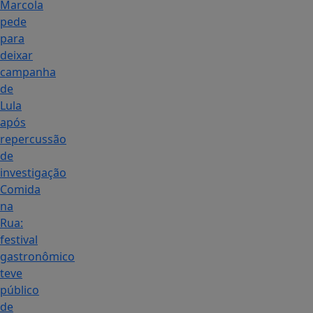
Marcola
pede
para
deixar
campanha
de
Lula
após
repercussão
de
investigação
Comida
na
Rua:
festival
gastronômico
teve
público
de