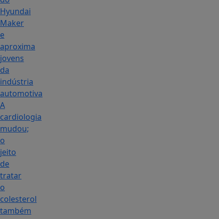
Hyundai
Maker
e
aproxima
jovens
da
indústria
automotiva
A
cardiologia
mudou;
o
jeito
de
tratar
o
colesterol
também