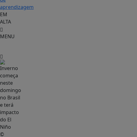
aprendizagem
EM
ALTA
MENU
Geral
©