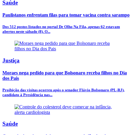
Saúde
Paulistanos enfrentam filas para tomar vacina contra sarampo
Dos 512 postos listados no portal De Olho Na Fila, apenas 62 estavam
abertos neste sábado (8). O...
Justiça
Moraes nega pedido para que Bolsonaro receba filhos no Dia
dos Pais
Proibição das visitas ocorreu após o senador Flávio Bolsonaro (PL-RJ),
candidato à Presidência nas...
Saúde