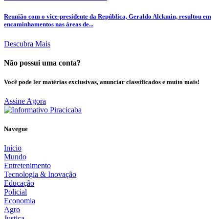
Reunião com o vice-presidente da República, Geraldo Alckmin, resultou em
encaminhamentos nas áreas de...
Descubra Mais
Não possui uma conta?
Você pode ler matérias exclusivas, anunciar classificados e muito mais!
Assine Agora
Navegue
Início
Mundo
Entretenimento
Tecnologia & Inovação
Educação
Policial
Economia
Agro
Justiça