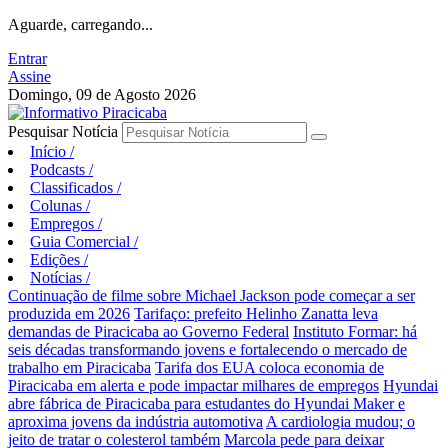
Aguarde, carregando...
Entrar
Assine
Domingo, 09 de Agosto 2026
Pesquisar Notícia
Início
/
Podcasts
/
Classificados
/
Colunas
/
Empregos
/
Guia Comercial
/
Edições
/
Notícias
/
Continuação de filme sobre Michael Jackson pode começar a ser
produzida em 2026
Tarifaço: prefeito Helinho Zanatta leva
demandas de Piracicaba ao Governo Federal
Instituto Formar: há
seis décadas transformando jovens e fortalecendo o mercado de
trabalho em Piracicaba
Tarifa dos EUA coloca economia de
Piracicaba em alerta e pode impactar milhares de empregos
Hyundai
abre fábrica de Piracicaba para estudantes do Hyundai Maker e
aproxima jovens da indústria automotiva
A cardiologia mudou; o
jeito de tratar o colesterol também
Marcola pede para deixar