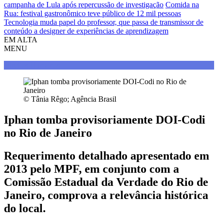
campanha de Lula após repercussão de investigação
Comida na
Rua: festival gastronômico teve público de 12 mil pessoas
Tecnologia muda papel do professor, que passa de transmissor de
conteúdo a designer de experiências de aprendizagem
EM ALTA
MENU
Direitos Humanos
© Tânia Rêgo; Agência Brasil
Iphan tomba provisoriamente DOI-Codi
no Rio de Janeiro
Requerimento detalhado apresentado em
2013 pelo MPF, em conjunto com a
Comissão Estadual da Verdade do Rio de
Janeiro, comprova a relevância histórica
do local.