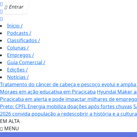
Entrar
Início
/
Podcasts
/
Classificados
/
Colunas
/
Empregos
/
Guia Comercial
/
Edições
/
Notícias
/
Tratamento do câncer de cabeça e pescoço evolui e amplia
Moraes em ação educativa em Piracicaba
Hyundai Maker am
Piracicaba em alerta e pode impactar milhares de empreg
Preto: CPFL Energia mobiliza doações após fortes chuvas
S
2026 convida população a redescobrir a história e a cultura
EM ALTA
MENU
Direitos Humanos