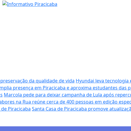
 preservação da qualidade de vida
Hyundai leva tecnologia 
plia presença em Piracicaba e aproxima estudantes das p
os
Marcola pede para deixar campanha de Lula após reperc
abores na Rua reúne cerca de 400 pessoas em edição especi
 de Piracicaba
Santa Casa de Piracicaba promove atualiza