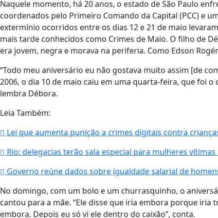
Naquele momento, há 20 anos, o estado de São Paulo enfre
coordenados pelo Primeiro Comando da Capital (PCC) e um
extermínio ocorridos entre os dias 12 e 21 de maio levara
mais tarde conhecidos como Crimes de Maio. O filho de Dé
era jovem, negra e morava na periferia. Como Edson Rogér
“Todo meu aniversário eu não gostava muito assim [de c
2006, o dia 10 de maio caiu em uma quarta-feira, que foi o d
lembra Débora.
Leia Também:
Lei que aumenta punição a crimes digitais contra criança
Rio: delegacias terão sala especial para mulheres vítimas 
Governo reúne dados sobre igualdade salarial de homen
No domingo, com um bolo e um churrasquinho, o aniversário
cantou para a mãe. “Ele disse que iria embora porque iria t
embora. Depois eu só vi ele dentro do caixão”, conta.