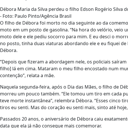
Débora Maria da Silva perdeu o filho Edson Rogério Silva 
- Foto: Paulo Pinto/Agência Brasil
O filho de Débora foi morto no dia seguinte ao da comemo
moto em um posto de gasolina. “Na hora do velório, veio u
moto dele e ele pediu socorro para mim. E eu desci o morr
no posto, tinha duas viaturas abordando ele e eu fiquei d
Débora.
“Depois que fizeram a abordagem nele, os policiais saíra
filho] lá em cima. Mataram o meu filho encostado num mur
contenção”, relata a mãe.
Naquela segunda-feira, após o Dia das Mães, o filho de D
morreu um pouco também. “Ele tomou um tiro em cada pulm
teve morte instantânea”, relembra Débora. “Esses cinco tir
tiros eu senti. Mas do coração eu senti mais, sinto até hoje, e
Passados 20 anos, o aniversário de Débora caiu exatame
data que ela já não consegue mais comemorar.