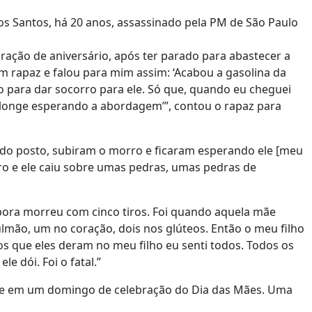
dos Santos, há 20 anos, assassinado pela PM de São Paulo
ração de aniversário, após ter parado para abastecer a
m rapaz e falou para mim assim: ‘Acabou a gasolina da
o para dar socorro para ele. Só que, quando eu cheguei
e longe esperando a abordagem’”, contou o rapaz para
m do posto, subiram o morro e ficaram esperando ele [meu
o e ele caiu sobre umas pedras, umas pedras de
ébora morreu com cinco tiros. Foi quando aquela mãe
ão, um no coração, dois nos glúteos. Então o meu filho
os que eles deram no meu filho eu senti todos. Todos os
le dói. Foi o fatal.”
nte em um domingo de celebração do Dia das Mães. Uma