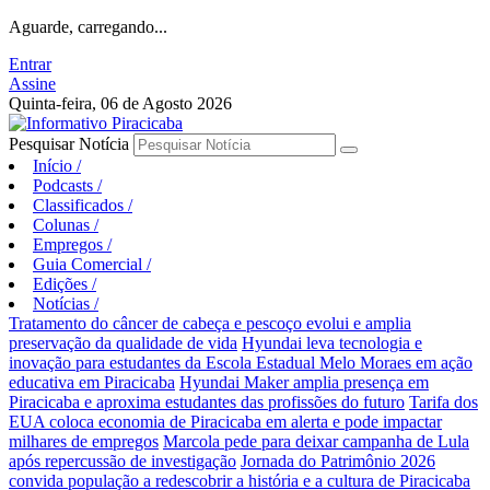
Aguarde, carregando...
Entrar
Assine
Quinta-feira, 06 de Agosto 2026
Pesquisar Notícia
Início
/
Podcasts
/
Classificados
/
Colunas
/
Empregos
/
Guia Comercial
/
Edições
/
Notícias
/
Tratamento do câncer de cabeça e pescoço evolui e amplia
preservação da qualidade de vida
Hyundai leva tecnologia e
inovação para estudantes da Escola Estadual Melo Moraes em ação
educativa em Piracicaba
Hyundai Maker amplia presença em
Piracicaba e aproxima estudantes das profissões do futuro
Tarifa dos
EUA coloca economia de Piracicaba em alerta e pode impactar
milhares de empregos
Marcola pede para deixar campanha de Lula
após repercussão de investigação
Jornada do Patrimônio 2026
convida população a redescobrir a história e a cultura de Piracicaba