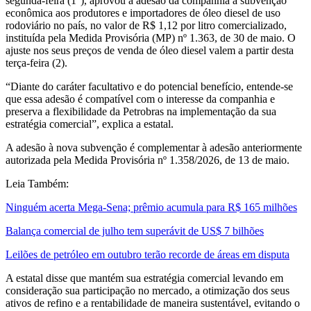
segunda-feira (1°), aprovou a adesão da companhia à subvenção
econômica aos produtores e importadores de óleo diesel de uso
rodoviário no país, no valor de R$ 1,12 por litro comercializado,
instituída pela Medida Provisória (MP) nº 1.363, de 30 de maio. O
ajuste nos seus preços de venda de óleo diesel valem a partir desta
terça-feira (2).
“Diante do caráter facultativo e do potencial benefício, entende-se
que essa adesão é compatível com o interesse da companhia e
preserva a flexibilidade da Petrobras na implementação da sua
estratégia comercial”, explica a estatal.
A adesão à nova subvenção é complementar à adesão anteriormente
autorizada pela Medida Provisória nº 1.358/2026, de 13 de maio.
Leia Também:
Ninguém acerta Mega-Sena; prêmio acumula para R$ 165 milhões
Balança comercial de julho tem superávit de US$ 7 bilhões
Leilões de petróleo em outubro terão recorde de áreas em disputa
A estatal disse que mantém sua estratégia comercial levando em
consideração sua participação no mercado, a otimização dos seus
ativos de refino e a rentabilidade de maneira sustentável, evitando o