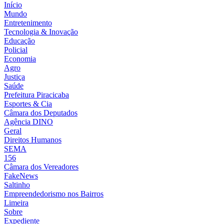
Início
Mundo
Entretenimento
Tecnologia & Inovação
Educação
Policial
Economia
Agro
Justiça
Saúde
Prefeitura Piracicaba
Esportes & Cia
Câmara dos Deputados
Agência DINO
Geral
Direitos Humanos
SEMA
156
Câmara dos Vereadores
FakeNews
Saltinho
Empreendedorismo nos Bairros
Limeira
Sobre
Expediente