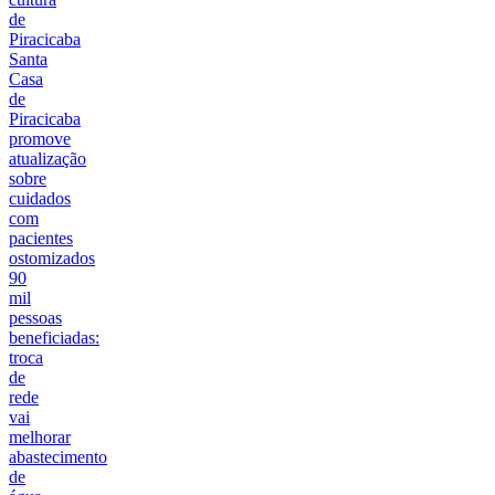
de
Piracicaba
Santa
Casa
de
Piracicaba
promove
atualização
sobre
cuidados
com
pacientes
ostomizados
90
mil
pessoas
beneficiadas:
troca
de
rede
vai
melhorar
abastecimento
de