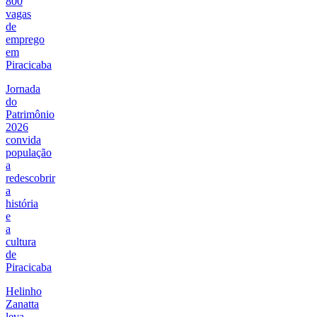
800
vagas
de
emprego
em
Piracicaba
Jornada
do
Patrimônio
2026
convida
população
a
redescobrir
a
história
e
a
cultura
de
Piracicaba
Helinho
Zanatta
leva