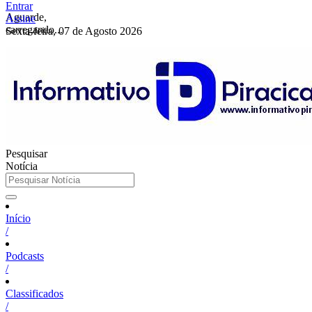
Entrar
Aguarde,
Assine
carregando...
Sexta-feira, 07 de Agosto 2026
Pesquisar
Notícia
Início
/
Podcasts
/
Classificados
/