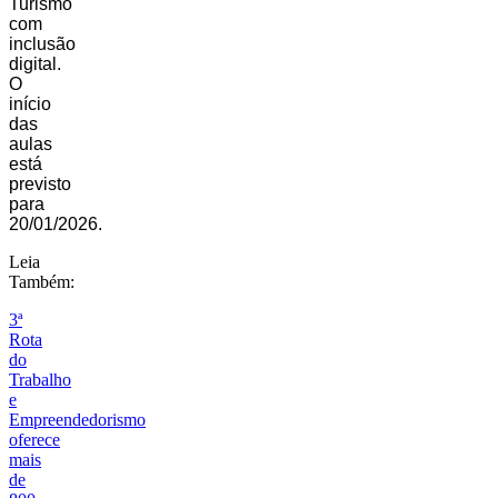
Turismo
com
inclusão
digital.
O
início
das
aulas
está
previsto
para
20/01/2026.
Leia
Também:
3ª
Rota
do
Trabalho
e
Empreendedorismo
oferece
mais
de