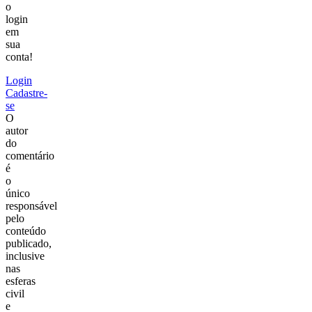
o
login
em
sua
conta!
Login
Cadastre-
se
O
autor
do
comentário
é
o
único
responsável
pelo
conteúdo
publicado,
inclusive
nas
esferas
civil
e