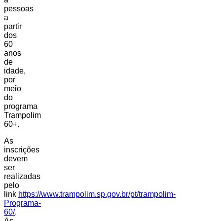
pessoas
a
partir
dos
60
anos
de
idade,
por
meio
do
programa
Trampolim
60+.
As
inscrições
devem
ser
realizadas
pelo
link
https://www.trampolim.sp.gov.br/pt/trampolim-
Programa-
60/
.
As