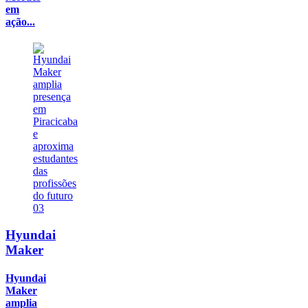
em
ação...
03
Hyundai
Maker
Hyundai
Maker
amplia