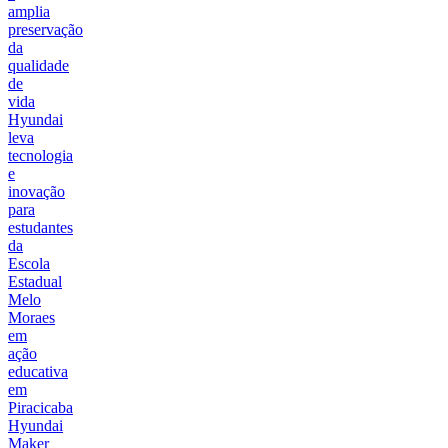
amplia
preservação
da
qualidade
de
vida
Hyundai
leva
tecnologia
e
inovação
para
estudantes
da
Escola
Estadual
Melo
Moraes
em
ação
educativa
em
Piracicaba
Hyundai
Maker