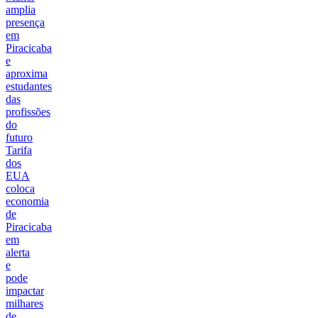
amplia
presença
em
Piracicaba
e
aproxima
estudantes
das
profissões
do
futuro
Tarifa
dos
EUA
coloca
economia
de
Piracicaba
em
alerta
e
pode
impactar
milhares
de