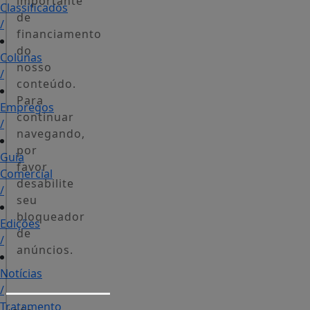
importante
Classificados
de
/
financiamento
do
Colunas
nosso
/
conteúdo.
Para
Empregos
continuar
/
navegando,
por
Guia
favor
Comercial
desabilite
/
seu
bloqueador
Edições
de
/
anúncios.
Notícias
/
Tratamento