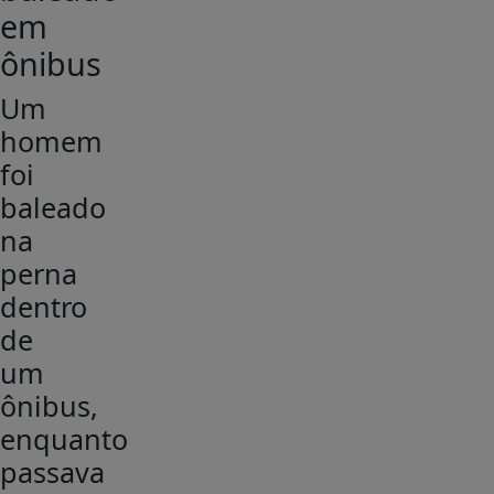
em
ônibus
Um
homem
foi
baleado
na
perna
dentro
de
um
ônibus,
enquanto
passava