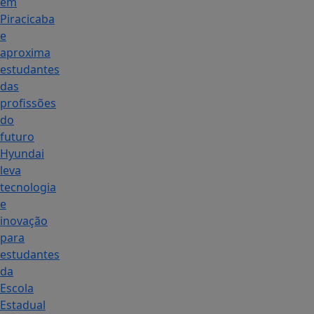
em
Piracicaba
e
aproxima
estudantes
das
profissões
do
futuro
Hyundai
leva
tecnologia
e
inovação
para
estudantes
da
Escola
Estadual