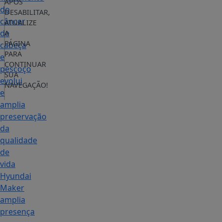
APÓS
do
DESABILITAR,
câncer
ATUALIZE
de
A
PÁGINA
cabeça
PARA
e
CONTINUAR
pescoço
SUA
evolui
NAVEGAÇÃO!
e
amplia
preservação
da
qualidade
de
vida
Hyundai
Maker
amplia
presença