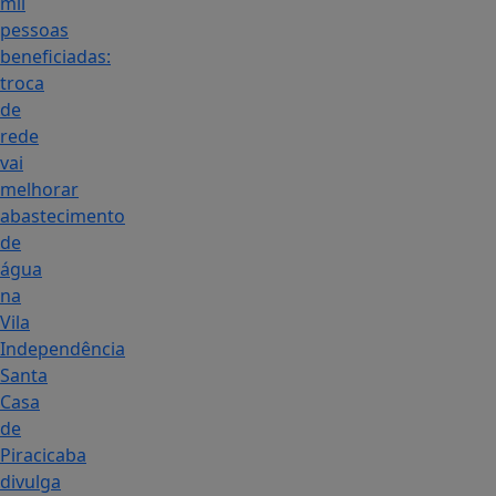
mil
pessoas
beneficiadas:
troca
de
rede
vai
melhorar
abastecimento
de
água
na
Vila
Independência
Santa
Casa
de
Piracicaba
divulga