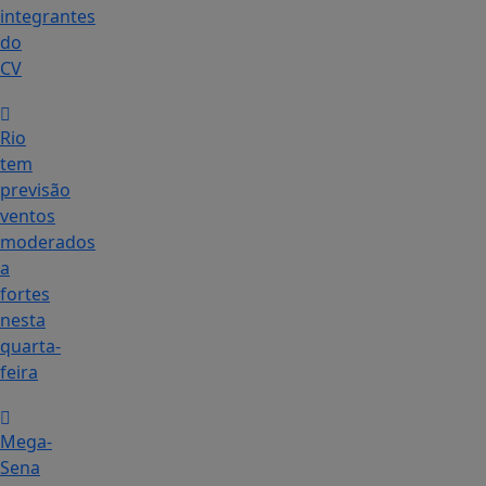
integrantes
do
CV
Rio
tem
previsão
ventos
moderados
a
fortes
nesta
quarta-
feira
Mega-
Sena