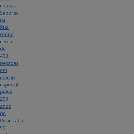
chuvas
Sabores
na
Rua
reúne
cerca
de
400
pessoas
em
edição
especial
pelos
259
anos
de
Piracicaba
90