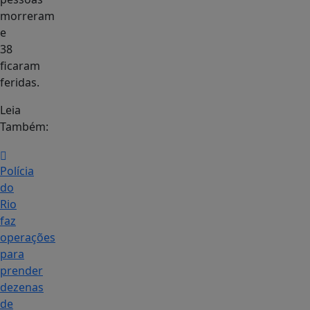
morreram
e
38
ficaram
feridas.
Leia
Também:
Polícia
do
Rio
faz
operações
para
prender
dezenas
de