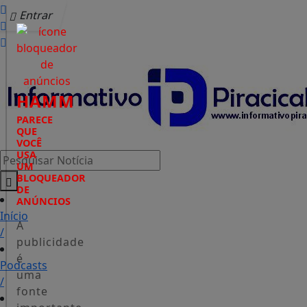
Entrar
HAMM
PARECE
QUE
VOCÊ
USA
Pesquisar Notícia
UM
BLOQUEADOR
DE
ANÚNCIOS
Início
A
/
publicidade
é
Podcasts
uma
/
fonte