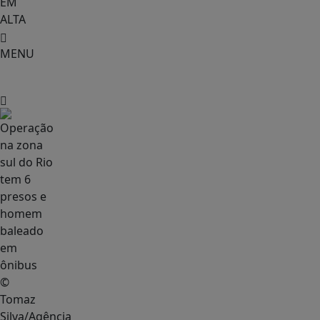
EM
ALTA
MENU
Geral
©
Tomaz
Silva/Agência