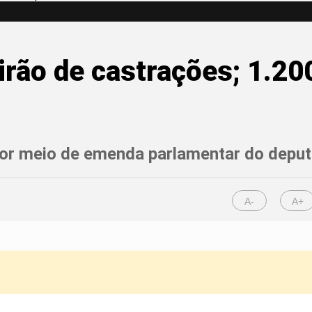
tirão de castrações; 1.20
 por meio de emenda parlamentar do depu
A-
A+