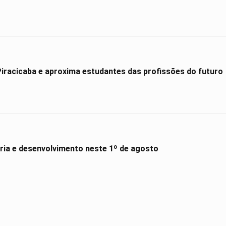
Hyundai Maker amplia presença em Piracicaba e aproxima estudantes das profissões do futuro
ória e desenvolvimento neste 1º de agosto