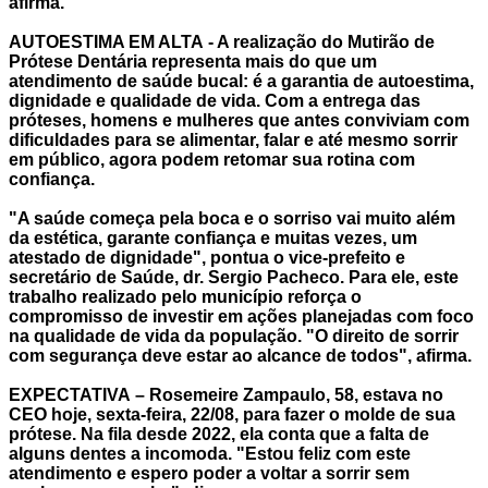
afirma.
AUTOESTIMA EM ALTA
- A realização do Mutirão de
Prótese Dentária representa mais do que um
atendimento de saúde bucal: é a garantia de autoestima,
dignidade e qualidade de vida. Com a entrega das
próteses, homens e mulheres que antes conviviam com
dificuldades para se alimentar, falar e até mesmo sorrir
em público, agora podem retomar sua rotina com
confiança.
"A saúde começa pela boca e o sorriso vai muito além
da estética, garante confiança e muitas vezes, um
atestado de dignidade", pontua o vice-prefeito e
secretário de Saúde, dr. Sergio Pacheco. Para ele, este
trabalho realizado pelo município reforça o
compromisso de investir em ações planejadas com foco
na qualidade de vida da população. "O direito de sorrir
com segurança deve estar ao alcance de todos", afirma.
EXPECTATIVA
– Rosemeire Zampaulo, 58, estava no
CEO
hoje,
sexta-feira, 22/
08
, para fazer o molde de sua
prótese. Na fila desde 2022, ela conta que a falta de
alguns dentes a incomoda. "Estou feliz com este
atendimento e espero poder a voltar a sorrir sem