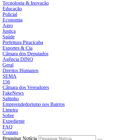
Tecnologia & Inovação
Educação
Policial
Economia
Agro
Justiça
Saúde
Prefeitura Piracicaba
Esportes & Cia
Câmara dos Deputados
Agência DINO
Geral
Direitos Humanos
SEMA
156
Câmara dos Vereadores
FakeNews
Saltinho
Empreendedorismo nos Bairros
Limeira
Sobre
Expediente
FAQ
Contato
Pesquisar Notícia