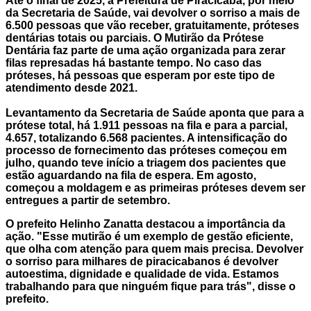
Até o final de 2025, a Prefeitura de Piracicaba, por meio
da Secretaria de Saúde, vai devolver o sorriso a mais de
6.500 pessoas que vão receber, gratuitamente, próteses
dentárias totais ou parciais. O Mutirão da Prótese
Dentária faz parte de uma ação organizada para zerar
filas represadas há bastante tempo. No caso das
próteses, há pessoas que esperam por este tipo de
atendimento desde 2021.
Levantamento da Secretaria de Saúde aponta que para a
prótese total, há 1.911 pessoas na fila e para a parcial,
4.657, totalizando 6.568 pacientes. A intensificação do
processo de fornecimento das próteses começou em
julho, quando teve início a triagem dos pacientes que
estão aguardando na fila de espera. Em agosto,
começou a moldagem e as primeiras próteses devem ser
entregues a partir de setembro.
O prefeito Helinho Zanatta destacou a importância da
ação. "Esse mutirão é um exemplo de gestão eficiente,
que olha com atenção para quem mais precisa. Devolver
o sorriso para milhares de piracicabanos é devolver
autoestima, dignidade e qualidade de vida. Estamos
trabalhando para que ninguém fique para trás", disse o
prefeito.