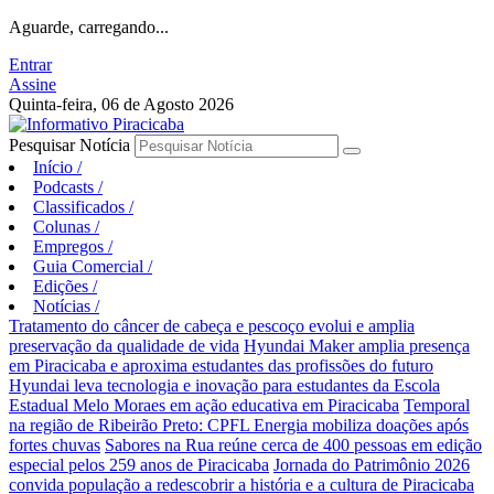
Aguarde, carregando...
Entrar
Assine
Quinta-feira, 06 de Agosto 2026
Pesquisar Notícia
Início
/
Podcasts
/
Classificados
/
Colunas
/
Empregos
/
Guia Comercial
/
Edições
/
Notícias
/
Tratamento do câncer de cabeça e pescoço evolui e amplia
preservação da qualidade de vida
Hyundai Maker amplia presença
em Piracicaba e aproxima estudantes das profissões do futuro
Hyundai leva tecnologia e inovação para estudantes da Escola
Estadual Melo Moraes em ação educativa em Piracicaba
Temporal
na região de Ribeirão Preto: CPFL Energia mobiliza doações após
fortes chuvas
Sabores na Rua reúne cerca de 400 pessoas em edição
especial pelos 259 anos de Piracicaba
Jornada do Patrimônio 2026
convida população a redescobrir a história e a cultura de Piracicaba