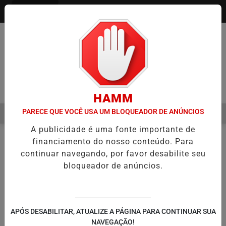
Entrar
Pesquisar Notícia
HAMM
PARECE QUE VOCÊ USA UM BLOQUEADOR DE ANÚNCIOS
MENU
INUAÇÃO DE FILME SOBRE MICHAEL JACKSON PODE COMEÇAR A SER
A publicidade é uma fonte importante de
EM ALTA
financiamento do nosso conteúdo. Para
PODCASTS
''O TONTO''
EM
continuar navegando, por favor desabilite seu
bloqueador de anúncios.
🔍
APÓS DESABILITAR, ATUALIZE A PÁGINA PARA CONTINUAR SUA
NAVEGAÇÃO!