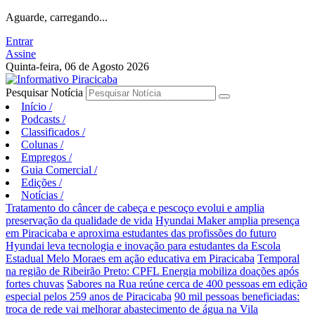
Aguarde, carregando...
Entrar
Assine
Quinta-feira, 06 de Agosto 2026
Pesquisar Notícia
Início
/
Podcasts
/
Classificados
/
Colunas
/
Empregos
/
Guia Comercial
/
Edições
/
Notícias
/
Tratamento do câncer de cabeça e pescoço evolui e amplia
preservação da qualidade de vida
Hyundai Maker amplia presença
em Piracicaba e aproxima estudantes das profissões do futuro
Hyundai leva tecnologia e inovação para estudantes da Escola
Estadual Melo Moraes em ação educativa em Piracicaba
Temporal
na região de Ribeirão Preto: CPFL Energia mobiliza doações após
fortes chuvas
Sabores na Rua reúne cerca de 400 pessoas em edição
especial pelos 259 anos de Piracicaba
90 mil pessoas beneficiadas:
troca de rede vai melhorar abastecimento de água na Vila