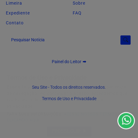
Limeira
Sobre
Expediente
FAQ
Contato
Pesquisar Notícia
Painel do Leitor
Termos de Uso e Privacidade
Esse site utiliza cookies para melhorar sua experiência
Seu Site - Todos os direitos reservados.
de navegação. Ao continuar o acesso, entendemos que
Termos de Uso e Privacidade
você concorda com nossos Termos de Uso e
Privacidade.
PARA MAIS INFORMAÇÕES,
ACESSE NOSSOS TERMOS
CLICANDO AQUI
PROSSEGUIR