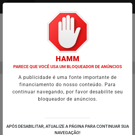
Entrar
Pesquisar Notícia
HAMM
PARECE QUE VOCÊ USA UM BLOQUEADOR DE ANÚNCIOS
MENU
MENTO DO CÂNCER DE CABEÇA E PESCOÇO EVOLUI E AMPLIA PRESER
A publicidade é uma fonte importante de
EM ALTA
financiamento do nosso conteúdo. Para
continuar navegando, por favor desabilite seu
bloqueador de anúncios.
APÓS DESABILITAR, ATUALIZE A PÁGINA PARA CONTINUAR SUA
NAVEGAÇÃO!