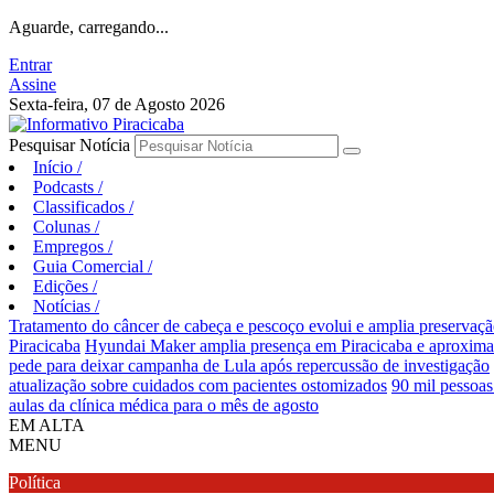
Aguarde, carregando...
Entrar
Assine
Sexta-feira, 07 de Agosto 2026
Pesquisar Notícia
Início
/
Podcasts
/
Classificados
/
Colunas
/
Empregos
/
Guia Comercial
/
Edições
/
Notícias
/
Tratamento do câncer de cabeça e pescoço evolui e amplia preservaçã
Piracicaba
Hyundai Maker amplia presença em Piracicaba e aproxima e
pede para deixar campanha de Lula após repercussão de investigação
atualização sobre cuidados com pacientes ostomizados
90 mil pessoas
aulas da clínica médica para o mês de agosto
EM ALTA
MENU
Política