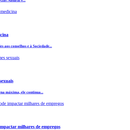
Gás Natural e...
icina
 aos conselhos e à Sociedade...
sexuais
na máxima, ele continua...
 impactar milhares de empregos