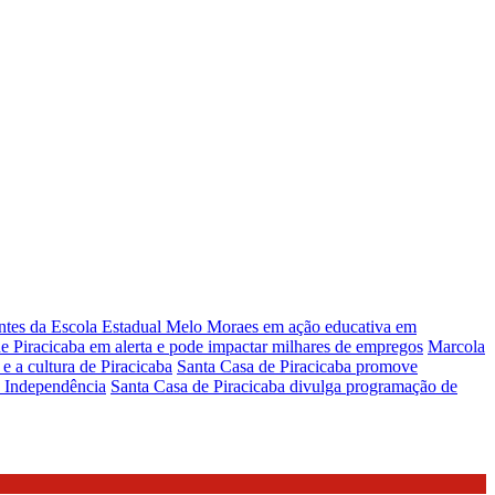
antes da Escola Estadual Melo Moraes em ação educativa em
 Piracicaba em alerta e pode impactar milhares de empregos
Marcola
e a cultura de Piracicaba
Santa Casa de Piracicaba promove
a Independência
Santa Casa de Piracicaba divulga programação de