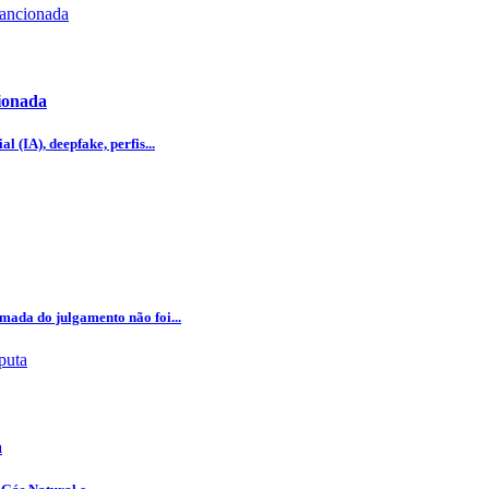
cionada
l (IA), deepfake, perfis...
omada do julgamento não foi...
a