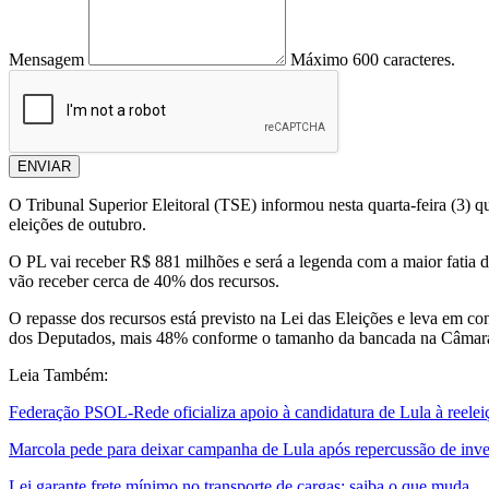
Mensagem
Máximo 600 caracteres.
ENVIAR
O Tribunal Superior Eleitoral (TSE) informou nesta quarta-feira (3)
eleições de outubro.
O PL vai receber R$ 881 milhões e será a legenda com a maior fatia 
vão receber cerca de 40% dos recursos.
O repasse dos recursos está previsto na Lei das Eleições e leva em co
dos Deputados, mais 48% conforme o tamanho da bancada na Câmara 
Leia Também:
Federação PSOL-Rede oficializa apoio à candidatura de Lula à reelei
Marcola pede para deixar campanha de Lula após repercussão de inve
Lei garante frete mínimo no transporte de cargas; saiba o que muda