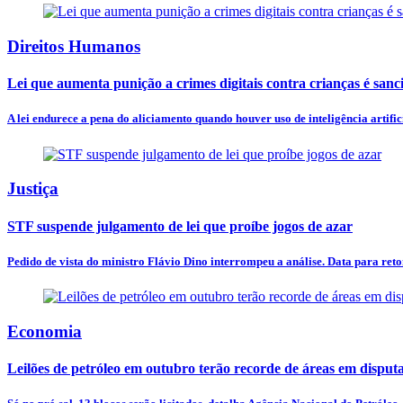
Direitos Humanos
Lei que aumenta punição a crimes digitais contra crianças é san
A lei endurece a pena do aliciamento quando houver uso de inteligência artificia
Justiça
STF suspende julgamento de lei que proíbe jogos de azar
Pedido de vista do ministro Flávio Dino interrompeu a análise. Data para ret
Economia
Leilões de petróleo em outubro terão recorde de áreas em disput