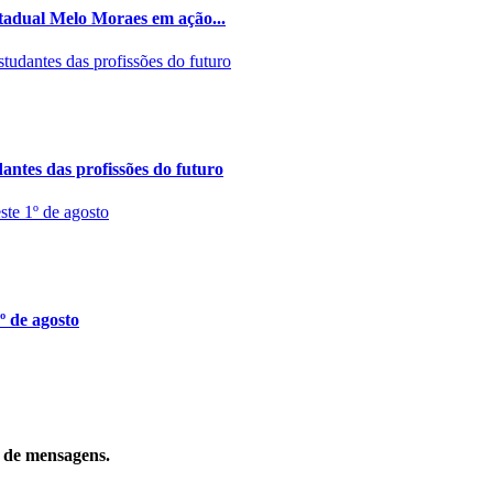
stadual Melo Moraes em ação...
ntes das profissões do futuro
º de agosto
o de mensagens.