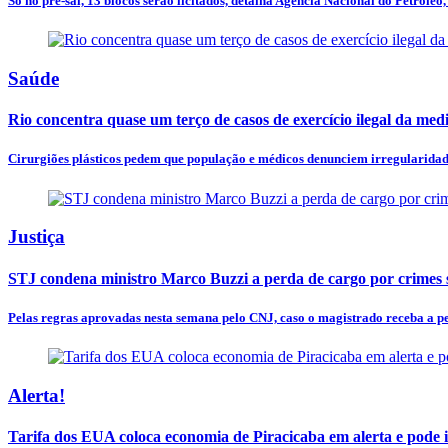
Só no pré-sal, 13 blocos serão licitados, detalha Agência Nacional do Petróleo, 
Saúde
Rio concentra quase um terço de casos de exercício ilegal da med
Cirurgiões plásticos pedem que população e médicos denunciem irregularidades
Justiça
STJ condena ministro Marco Buzzi a perda de cargo por crimes 
Pelas regras aprovadas nesta semana pelo CNJ, caso o magistrado receba a pe
Alerta!
Tarifa dos EUA coloca economia de Piracicaba em alerta e pode