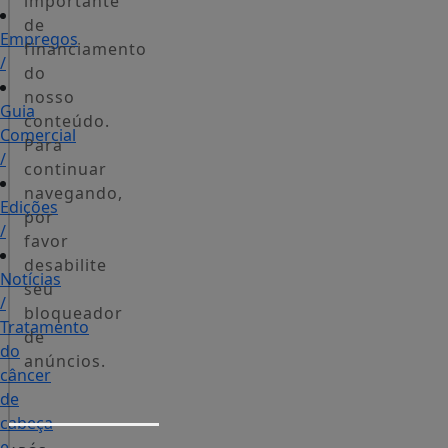
importante
de
Empregos
financiamento
/
do
nosso
Guia
conteúdo.
Comercial
Para
/
continuar
navegando,
Edições
por
/
favor
desabilite
Notícias
seu
/
bloqueador
Tratamento
de
do
anúncios.
câncer
de
cabeça
e