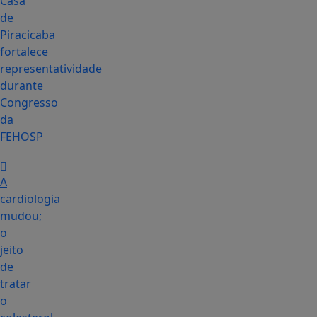
Casa
de
Piracicaba
fortalece
representatividade
durante
Congresso
da
FEHOSP
A
cardiologia
mudou;
o
jeito
de
tratar
o