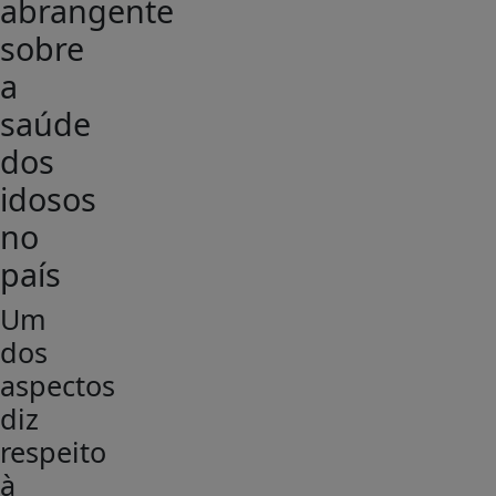
abrangente
sobre
a
saúde
dos
idosos
no
país
Um
dos
aspectos
diz
respeito
à