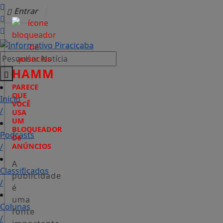
Entrar
Pesquisar Notícia
HAMM
PARECE
QUE
Início
VOCÊ
/
USA
UM
BLOQUEADOR
Podcasts
DE
/
ANÚNCIOS
A
Classificados
publicidade
/
é
uma
Colunas
fonte
/