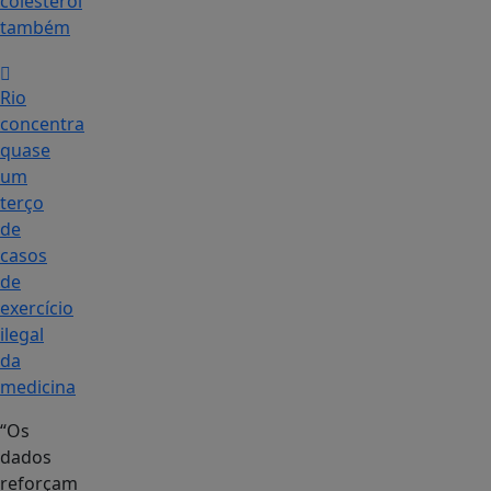
colesterol
também
Rio
concentra
quase
um
terço
de
casos
de
exercício
ilegal
da
medicina
“Os
dados
reforçam