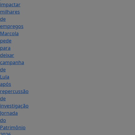
impactar
milhares
de
empregos
Marcola
pede
para
deixar
campanha
de
Lula
após
repercussão
de
investigação
Jornada
do
Patrimônio
2026