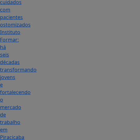
cuidados
com
pacientes
ostomizados
Instituto
Formar:
há
seis
décadas
transformando
jovens
e
fortalecendo
o
mercado
de
trabalho
em
Piracicaba