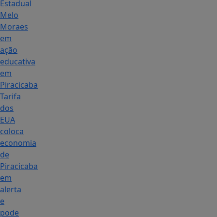
Estadual
Melo
Moraes
em
ação
educativa
em
Piracicaba
Tarifa
dos
EUA
coloca
economia
de
Piracicaba
em
alerta
e
pode