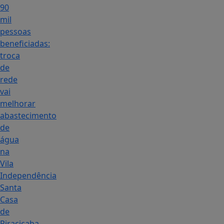
90
mil
pessoas
beneficiadas:
troca
de
rede
vai
melhorar
abastecimento
de
água
na
Vila
Independência
Santa
Casa
de
Piracicaba