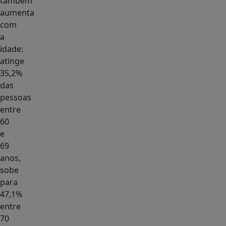
também
aumenta
com
a
idade:
atinge
35,2%
das
pessoas
entre
60
e
69
anos,
sobe
para
47,1%
entre
70