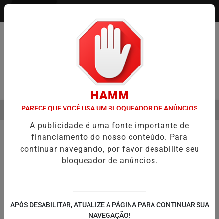
Entrar
Pesquisar Notícia
HAMM
PARECE QUE VOCÊ USA UM BLOQUEADOR DE ANÚNCIOS
MENU
ENTO DO CÂNCER DE CABEÇA E PESCOÇO EVOLUI E AMPLIA PRESER
A publicidade é uma fonte importante de
EM ALTA
financiamento do nosso conteúdo. Para
continuar navegando, por favor desabilite seu
bloqueador de anúncios.
APÓS DESABILITAR, ATUALIZE A PÁGINA PARA CONTINUAR SUA
NAVEGAÇÃO!