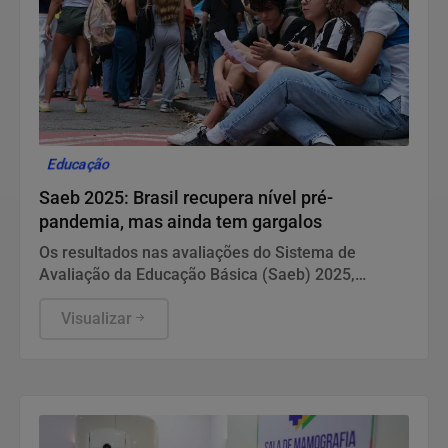
Educação
Saeb 2025: Brasil recupera nível pré-
pandemia, mas ainda tem gargalos
Os resultados nas avaliações do Sistema de
Avaliação da Educação Básica (Saeb) 2025,
divulgados nesta quarta-feira (5) pelo Ministério da
Educação (MEC), em Brasília, mostram que, apesar
Visualizar
da consistente melhora dos indicadores de
proficiência da língua portuguesa e matemática em
todas as etapas de ensino, a aprendizagem ainda é
o principal desafio do Brasil.