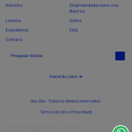
Saltinho
Empreendedorismo nos
Bairros
Limeira
Sobre
Expediente
FAQ
Contato
Pesquisar Notícia
Painel do Leitor
Termos de Uso e Privacidade
Esse site utiliza cookies para melhorar sua experiência
Seu Site - Todos os direitos reservados.
de navegação. Ao continuar o acesso, entendemos que
Termos de Uso e Privacidade
você concorda com nossos Termos de Uso e
Privacidade.
PARA MAIS INFORMAÇÕES,
ACESSE NOSSOS TERMOS