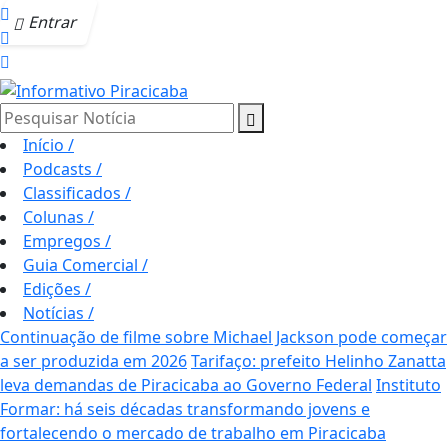
Entrar
Pesquisar Notícia
Início
/
Podcasts
/
Classificados
/
Colunas
/
Empregos
/
Guia Comercial
/
Edições
/
Notícias
/
Continuação de filme sobre Michael Jackson pode começar
a ser produzida em 2026
Tarifaço: prefeito Helinho Zanatta
leva demandas de Piracicaba ao Governo Federal
Instituto
Formar: há seis décadas transformando jovens e
fortalecendo o mercado de trabalho em Piracicaba