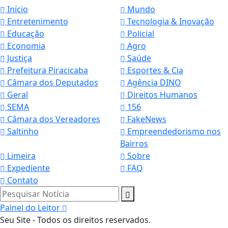
Início
Mundo
Entretenimento
Tecnologia & Inovação
Educação
Policial
Economia
Agro
Justiça
Saúde
Prefeitura Piracicaba
Esportes & Cia
Câmara dos Deputados
Agência DINO
Geral
Direitos Humanos
SEMA
156
Câmara dos Vereadores
FakeNews
Saltinho
Empreendedorismo nos
Bairros
Limeira
Sobre
Expediente
FAQ
Contato
Pesquisar Notícia
Painel do Leitor
Seu Site - Todos os direitos reservados.