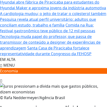
Hyundai abre fábrica de Piracicaba para estudantes do
Hyundai Maker e aproxima jovens da indústria automotiva
A cardiologia mudou; o jeito de tratar o colesterol também
Pesquisa revela atual perfil universitário: adultos que
conciliam estudo, trabalho e família
Comida na Rua:
festival gastronômico teve público de 12 mil pessoas
Tecnologia muda papel do professor, que passa de
transmissor de conteúdo a designer de experiências de
aprendizagem
Santa Casa de Piracicaba fortalece
representatividade durante Congresso da FEHOSP
EM ALTA
MENU
Economia
© Rafa Neddermeyer/Agência Brasil