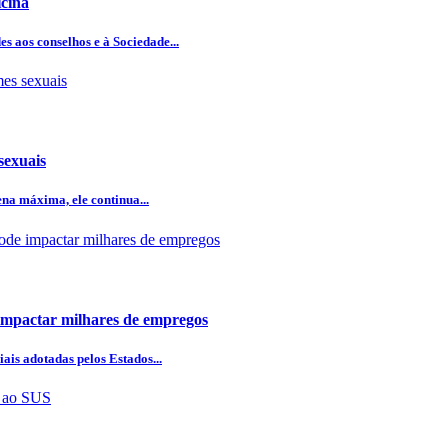
icina
 aos conselhos e à Sociedade...
sexuais
na máxima, ele continua...
 impactar milhares de empregos
ais adotadas pelos Estados...