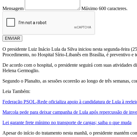
Mensagem
Máximo 600 caracteres.
ENVIAR
O presidente Luiz Inácio Lula da Silva iniciou nesta segunda-feira (2
Procedimento, no Hospital Sírio-Libanês em Brasília, é preventivo e t
De acordo com o hospital, o presidente seguirá com suas atividades d
Helena Germoglio.
Segundo o Planalto, as sessões ocorerão ao longo de três semanas, c
Leia Também:
Federação PSOL-Rede oficializa apoio à candidatura de Lula à reelei
Marcola pede para deixar campanha de Lula após repercussão de inve
Lei garante frete mínimo no transporte de cargas; saiba o que muda
Apesar do início do tratamento nesta manhã, o presidente mantém com