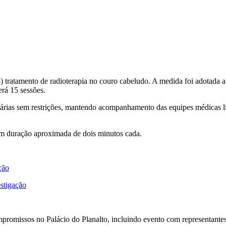
5) tratamento de radioterapia no couro cabeludo. A medida foi adotada a
erá 15 sessões.
iárias sem restrições, mantendo acompanhamento das equipes médicas li
om duração aproximada de dois minutos cada.
ção
stigação
promissos no Palácio do Planalto, incluindo evento com representantes 