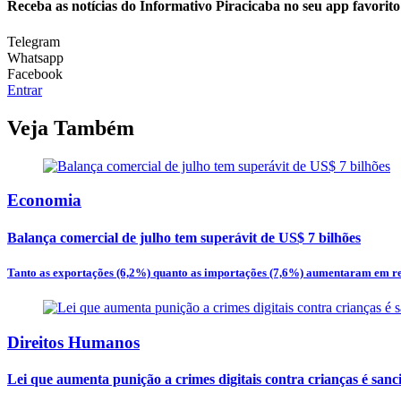
Receba as notícias do Informativo Piracicaba no seu app favorit
Telegram
Whatsapp
Facebook
Entrar
Veja Também
Economia
Balança comercial de julho tem superávit de US$ 7 bilhões
Tanto as exportações (6,2%) quanto as importações (7,6%) aumentaram em re
Direitos Humanos
Lei que aumenta punição a crimes digitais contra crianças é san