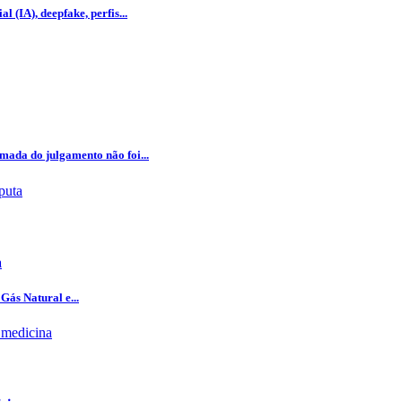
l (IA), deepfake, perfis...
omada do julgamento não foi...
a
Gás Natural e...