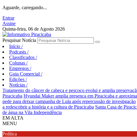
Aguarde, carregando...
Entrar
Assine
Quinta-feira, 06 de Agosto 2026
Pesquisar Notícia
Início
/
Podcasts
/
Classificados
/
Colunas
/
Empregos
/
Guia Comercial
/
Edições
/
Notícias
/
Tratamento do câncer de cabeça e pescoço evolui e amplia preservaçã
Piracicaba
Hyundai Maker amplia presença em Piracicaba e aproxima e
pede para deixar campanha de Lula após repercussão de investigação
a redescobrir a história e a cultura de Piracicaba
Santa Casa de Piraci
de água na Vila Independência
EM ALTA
MENU
Política