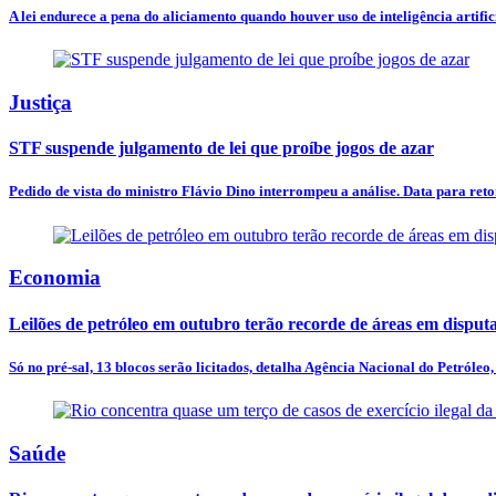
A lei endurece a pena do aliciamento quando houver uso de inteligência artificia
Justiça
STF suspende julgamento de lei que proíbe jogos de azar
Pedido de vista do ministro Flávio Dino interrompeu a análise. Data para ret
Economia
Leilões de petróleo em outubro terão recorde de áreas em disput
Só no pré-sal, 13 blocos serão licitados, detalha Agência Nacional do Petróleo, 
Saúde