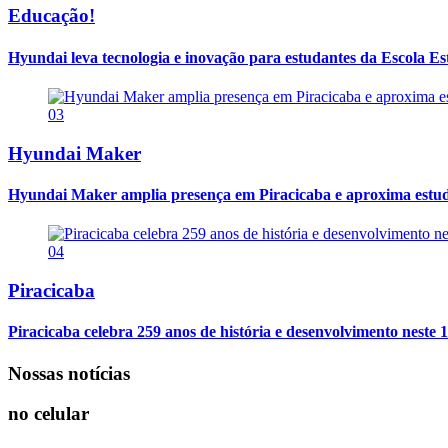
Educação!
Hyundai leva tecnologia e inovação para estudantes da Escola E
03
Hyundai Maker
Hyundai Maker amplia presença em Piracicaba e aproxima estuda
04
Piracicaba
Piracicaba celebra 259 anos de história e desenvolvimento neste 1
Nossas notícias
no celular