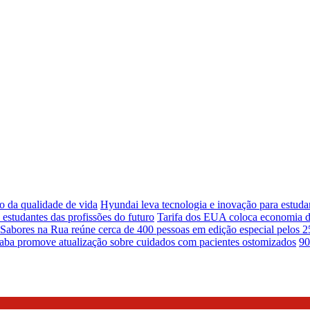
o da qualidade de vida
Hyundai leva tecnologia e inovação para estud
studantes das profissões do futuro
Tarifa dos EUA coloca economia de
Sabores na Rua reúne cerca de 400 pessoas em edição especial pelos 2
caba promove atualização sobre cuidados com pacientes ostomizados
90