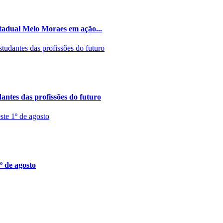
stadual Melo Moraes em ação...
ntes das profissões do futuro
º de agosto