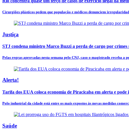
Rio concentra quase um terço de casos de exercício ilegal da med
Cirurgiões plásticos pedem que população e médicos denunciem irregularidades
Justiça
STJ condena ministro Marco Buzzi a perda de cargo por crimes 
Pelas regras aprovadas nesta semana pelo CNJ, caso o magistrado receba a pe
Alerta!
Tarifa dos EUA coloca economia de Piracicaba em alerta e pode
Polo industrial da cidade está entre os mais expostos às novas medidas comerci
Saúde