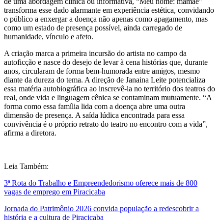
de uma abordagem clínica ou informativa, “Meu nome: mamãe”
transforma esse dado alarmante em experiência estética, convidando
o público a enxergar a doença não apenas como apagamento, mas
como um estado de presença possível, ainda carregado de
humanidade, vínculo e afeto.
A criação marca a primeira incursão do artista no campo da
autoficção e nasce do desejo de levar à cena histórias que, durante
anos, circularam de forma bem-humorada entre amigos, mesmo
diante da dureza do tema. A direção de Janaina Leite potencializa
essa matéria autobiográfica ao inscrevê-la no território dos teatros do
real, onde vida e linguagem cênica se contaminam mutuamente. “A
forma como essa família lida com a doença abre uma outra
dimensão de presença. A saída lúdica encontrada para essa
convivência é o próprio retrato do teatro no encontro com a vida”,
afirma a diretora.
Leia Também:
3ª Rota do Trabalho e Empreendedorismo oferece mais de 800
vagas de emprego em Piracicaba
Jornada do Patrimônio 2026 convida população a redescobrir a
história e a cultura de Piracicaba