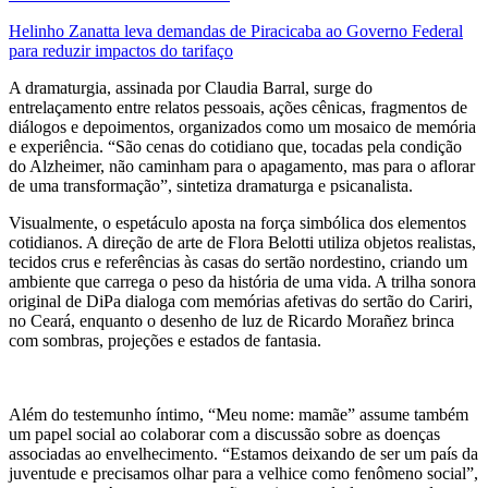
Helinho Zanatta leva demandas de Piracicaba ao Governo Federal
para reduzir impactos do tarifaço
A dramaturgia, assinada por Claudia Barral, surge do
entrelaçamento entre relatos pessoais, ações cênicas, fragmentos de
diálogos e depoimentos, organizados como um mosaico de memória
e experiência. “São cenas do cotidiano que, tocadas pela condição
do Alzheimer, não caminham para o apagamento, mas para o aflorar
de uma transformação”, sintetiza dramaturga e psicanalista.
Visualmente, o espetáculo aposta na força simbólica dos elementos
cotidianos. A direção de arte de Flora Belotti utiliza objetos realistas,
tecidos crus e referências às casas do sertão nordestino, criando um
ambiente que carrega o peso da história de uma vida. A trilha sonora
original de DiPa dialoga com memórias afetivas do sertão do Cariri,
no Ceará, enquanto o desenho de luz de Ricardo Morañez brinca
com sombras, projeções e estados de fantasia.
Além do testemunho íntimo, “Meu nome: mamãe” assume também
um papel social ao colaborar com a discussão sobre as doenças
associadas ao envelhecimento. “Estamos deixando de ser um país da
juventude e precisamos olhar para a velhice como fenômeno social”,