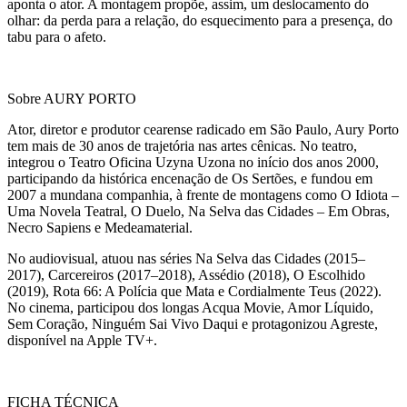
aponta o ator. A montagem propõe, assim, um deslocamento do
olhar: da perda para a relação, do esquecimento para a presença, do
tabu para o afeto.
Sobre AURY PORTO
Ator, diretor e produtor cearense radicado em São Paulo, Aury Porto
tem mais de 30 anos de trajetória nas artes cênicas. No teatro,
integrou o Teatro Oficina Uzyna Uzona no início dos anos 2000,
participando da histórica encenação de Os Sertões, e fundou em
2007 a mundana companhia, à frente de montagens como O Idiota –
Uma Novela Teatral, O Duelo, Na Selva das Cidades – Em Obras,
Necro Sapiens e Medeamaterial.
No audiovisual, atuou nas séries Na Selva das Cidades (2015–
2017), Carcereiros (2017–2018), Assédio (2018), O Escolhido
(2019), Rota 66: A Polícia que Mata e Cordialmente Teus (2022).
No cinema, participou dos longas Acqua Movie, Amor Líquido,
Sem Coração, Ninguém Sai Vivo Daqui e protagonizou Agreste,
disponível na Apple TV+.
FICHA TÉCNICA