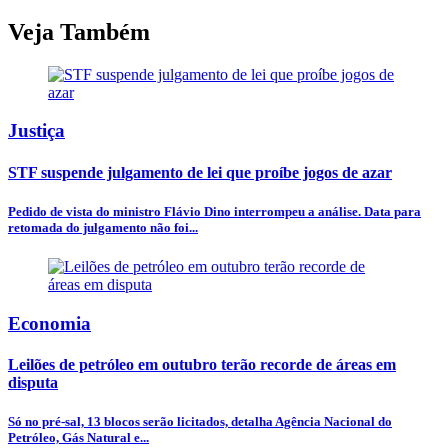
Veja Também
Justiça
STF suspende julgamento de lei que proíbe jogos de azar
Pedido de vista do ministro Flávio Dino interrompeu a análise. Data para
retomada do julgamento não foi...
Economia
Leilões de petróleo em outubro terão recorde de áreas em
disputa
Só no pré-sal, 13 blocos serão licitados, detalha Agência Nacional do
Petróleo, Gás Natural e...