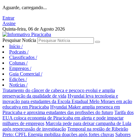
Aguarde, carregando...
Entrar
Assine
Quinta-feira, 06 de Agosto 2026
Pesquisar Notícia
Início
/
Podcasts
/
Classificados
/
Colunas
/
Empregos
/
Guia Comercial
/
Edições
/
Notícias
/
Tratamento do câncer de cabeça e pescoço evolui e amplia
preservação da qualidade de vida
Hyundai leva tecnologia e
inovação para estudantes da Escola Estadual Melo Moraes em ação
educativa em Piracicaba
Hyundai Maker amplia presença em
Piracicaba e aproxima estudantes das profissões do futuro
Tarifa dos
EUA coloca economia de Piracicaba em alerta e pode impactar
milhares de empregos
Marcola pede para deixar campanha de Lula
após repercussão de investigação
Temporal na região de Ribeirão
Preto: CPFL Energia mobiliza doações após fortes chuvas
Sabores