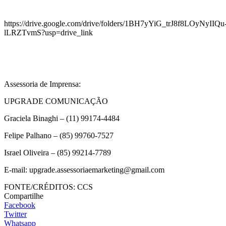
https://drive.google.com/drive/folders/1BH7yYiG_trJ8f8LOyNyIIQu
lLRZTvmS?usp=drive_link
Assessoria de Imprensa:
UPGRADE COMUNICAÇÃO
Graciela Binaghi – (11) 99174-4484
Felipe Palhano – (85) 99760-7527
Israel Oliveira – (85) 99214-7789
E-mail: upgrade.assessoriaemarketing@gmail.com
FONTE/CRÉDITOS:
CCS
Compartilhe
Facebook
Twitter
Whatsapp