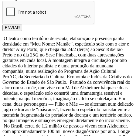
ENVIAR
O teatro como território de escuta, elaboração e presença ganha
densidade em “Meu Nome: Mamãe”, espetáculo solo com o ator e
diretor Aury Porto, que chega dia 24/2 (terça) ao Sesc Ribeirão
Preto e no dia 25/2 no Sesc Piracicaba, com duas apresentações
gratuitas em cada local. A montagem integra a circulação por oito
cidades do interior paulista e é uma produção da mundana
companhia, numa realização do Programa de Ação Cultural –
ProAC, da Secretaria da Cultura, Economia e Indústria Criativas do
Governo do Estado de São Paulo. Partindo da convivência real do
ator com sua mãe, que vive com Mal de Alzheimer há quase duas
décadas, o espetáculo solo constrói uma dramaturgia sensível e
potente, na qual memória, imaginação e afeto se entrelaçam. Em
cena, duas personagens — Filho e Mãe — se alternam num delicado
jogo de trocas de “máscaras”, fazendo o espetáculo transitar entre a
memória fragmentada do portador da doença e um território onírico,
no qual imagens e situações emergem diretamente do inconsciente.
No Brasil, cerca de 1,2 milhão de pessoas vivem com Alzheimer,
com aproximadamente 100 mil novos diagnósticos por ano. Longe