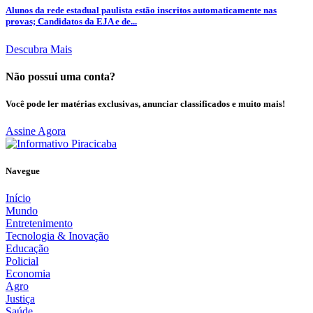
Alunos da rede estadual paulista estão inscritos automaticamente nas
provas; Candidatos da EJA e de...
Descubra Mais
Não possui uma conta?
Você pode ler matérias exclusivas, anunciar classificados e muito mais!
Assine Agora
Navegue
Início
Mundo
Entretenimento
Tecnologia & Inovação
Educação
Policial
Economia
Agro
Justiça
Saúde