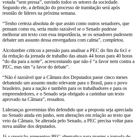
votada “sem pressa”, ouvindo todos os setores da sociedade.
Segundo ele, a definição do processo de tramitação será após
reunião de líderes na próxima semana.
“Tenho certeza absoluta de que assim como outros senadores, que
pensam como eu, seria muito razoável se o Senado pudesse
melhorar um texto com essa importância, se os senadores pudessem
debater um assunto dessa envergadura com calma”, completou.
Alcolumbre criticou a pressão para analisar a PEC do fim da 6x1 e
da redução da jornada de trabalho das atuais 44 horas para 40 horas
“do dia para a noite”, acrescentando que não é “a favor nem contra a
PEC, mas sim “a favor do debate”.
“Não é razoável que a Câmara dos Deputados passe cinco meses
debatendo um assunto muito relevante para o Brasil, para o povo
brasileiro, para a nação e também para os trabalhadores e para os
empreendedores, e o Senado seja obrigado a carimbar um texto
aprovado na Câmara”, ressaltou.
Lideranças governistas têm defendido que a proposta seja apreciada
no Senado ainda em junho, sem alterações em relação ao texto que
veio da Câmara. Se alterada pelo Senado, a PEC precisa voltar para
nova análise dos deputados.
Já a oposição apresentou PEC alternativa para manter a jornada de