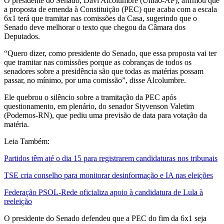
O presidente do Senado, Davi Alcolumbre (União-AP), afirmou que
a proposta de emenda à Constituição (PEC) que acaba com a escala
6x1 terá que tramitar nas comissões da Casa, sugerindo que o
Senado deve melhorar o texto que chegou da Câmara dos
Deputados.
“Quero dizer, como presidente do Senado, que essa proposta vai ter
que tramitar nas comissões porque as cobranças de todos os
senadores sobre a presidência são que todas as matérias possam
passar, no mínimo, por uma comissão”, disse Alcolumbre.
Ele quebrou o silêncio sobre a tramitação da PEC após
questionamento, em plenário, do senador Styvenson Valetim
(Podemos-RN), que pediu uma previsão de data para votação da
matéria.
Leia Também:
Partidos têm até o dia 15 para registrarem candidaturas nos tribunais
TSE cria conselho para monitorar desinformação e IA nas eleições
Federação PSOL-Rede oficializa apoio à candidatura de Lula à
reeleição
O presidente do Senado defendeu que a PEC do fim da 6x1 seja