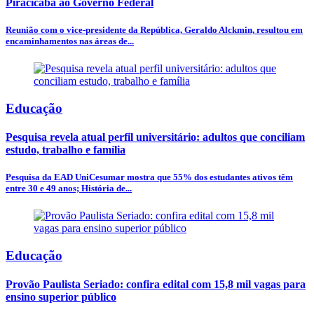
Piracicaba ao Governo Federal
Reunião com o vice-presidente da República, Geraldo Alckmin, resultou em
encaminhamentos nas áreas de...
Educação
Pesquisa revela atual perfil universitário: adultos que conciliam
estudo, trabalho e família
Pesquisa da EAD UniCesumar mostra que 55% dos estudantes ativos têm
entre 30 e 49 anos; História de...
Educação
Provão Paulista Seriado: confira edital com 15,8 mil vagas para
ensino superior público