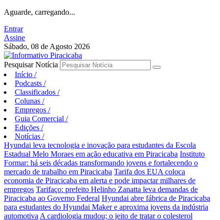
Aguarde, carregando...
Entrar
Assine
Sábado, 08 de Agosto 2026
Pesquisar Notícia
Início
/
Podcasts
/
Classificados
/
Colunas
/
Empregos
/
Guia Comercial
/
Edições
/
Notícias
/
Hyundai leva tecnologia e inovação para estudantes da Escola
Estadual Melo Moraes em ação educativa em Piracicaba
Instituto
Formar: há seis décadas transformando jovens e fortalecendo o
mercado de trabalho em Piracicaba
Tarifa dos EUA coloca
economia de Piracicaba em alerta e pode impactar milhares de
empregos
Tarifaço: prefeito Helinho Zanatta leva demandas de
Piracicaba ao Governo Federal
Hyundai abre fábrica de Piracicaba
para estudantes do Hyundai Maker e aproxima jovens da indústria
automotiva
A cardiologia mudou; o jeito de tratar o colesterol