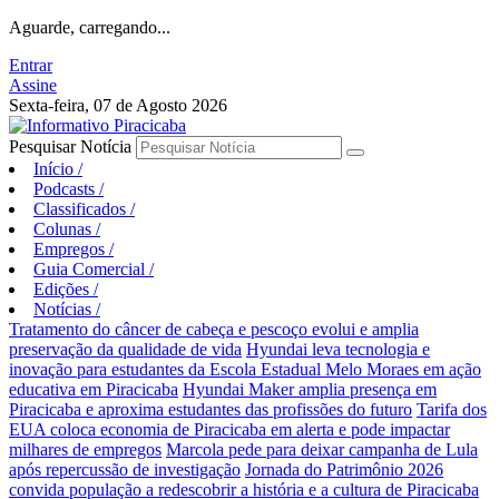
Aguarde, carregando...
Entrar
Assine
Sexta-feira, 07 de Agosto 2026
Pesquisar Notícia
Início
/
Podcasts
/
Classificados
/
Colunas
/
Empregos
/
Guia Comercial
/
Edições
/
Notícias
/
Tratamento do câncer de cabeça e pescoço evolui e amplia
preservação da qualidade de vida
Hyundai leva tecnologia e
inovação para estudantes da Escola Estadual Melo Moraes em ação
educativa em Piracicaba
Hyundai Maker amplia presença em
Piracicaba e aproxima estudantes das profissões do futuro
Tarifa dos
EUA coloca economia de Piracicaba em alerta e pode impactar
milhares de empregos
Marcola pede para deixar campanha de Lula
após repercussão de investigação
Jornada do Patrimônio 2026
convida população a redescobrir a história e a cultura de Piracicaba