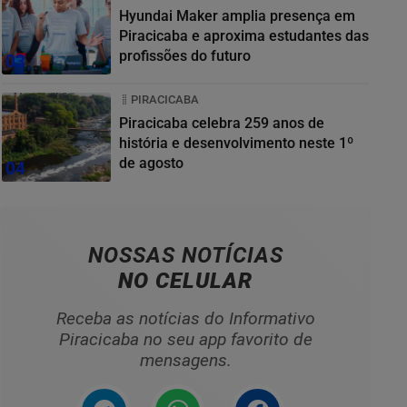
Hyundai Maker amplia presença em
Piracicaba e aproxima estudantes das
profissões do futuro
03
PIRACICABA
Piracicaba celebra 259 anos de
história e desenvolvimento neste 1º
de agosto
04
NOSSAS NOTÍCIAS
NO CELULAR
Receba as notícias do Informativo
Piracicaba no seu app favorito de
mensagens.