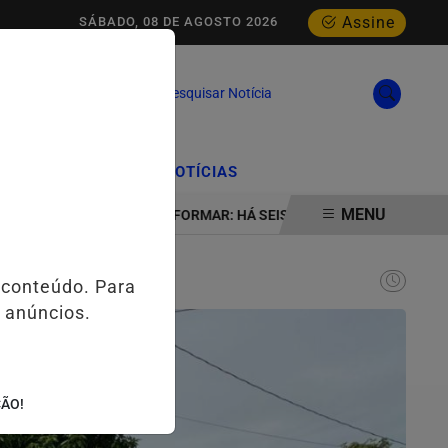
Assine
SÁBADO, 08 DE AGOSTO 2026
Pesquisar Notícia
/
/
CIAL
EDIÇÕES
NOTÍCIAS
MENU
ABA
INSTITUTO FORMAR: HÁ SEIS DÉCADAS TRANSFORMANDO JO
 conteúdo. Para
 anúncios.
ÇÃO!