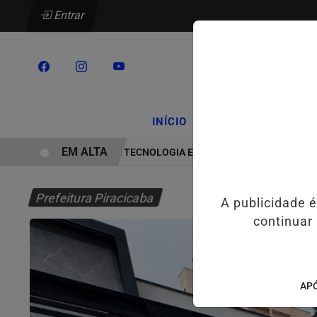
Entrar
/
/
INÍCIO
PODCASTS
CLA
EM ALTA
HYUNDAI LEVA TECNOLOGIA E INOVAÇÃO PARA ESTUDANTES DA
Prefeitura Piracicaba
A publicidade 
continuar
APÓ