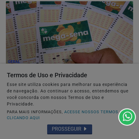
GERAL
Mega-Sena sorteia prêmio acumulado de R$ 165
Termos de Uso e Privacidade
milhões neste domingo
Esse site utiliza cookies para melhorar sua experiência
Jogos podem ser feitos até as 22h deste sábado. A
de navegação. Ao continuar o acesso, entendemos que
aposta simples, com seis dezenas, custa R$ 6. A aposta...
você concorda com nossos Termos de Uso e
Privacidade.
PARA MAIS INFORMAÇÕES,
ACESSE NOSSOS TERMOS
CLICANDO AQUI
PROSSEGUIR