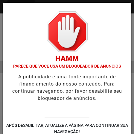
Entrar
Pesquisar Notícia
HAMM
PARECE QUE VOCÊ USA UM BLOQUEADOR DE ANÚNCIOS
MENU
ÃO DE FILME SOBRE MICHAEL JACKSON PODE COMEÇAR A SER PRO
A publicidade é uma fonte importante de
EM ALTA
financiamento do nosso conteúdo. Para
Prefeitura Piracicaba
continuar navegando, por favor desabilite seu
bloqueador de anúncios.
APÓS DESABILITAR, ATUALIZE A PÁGINA PARA CONTINUAR SUA
NAVEGAÇÃO!