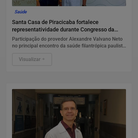
Saúde
Santa Casa de Piracicaba fortalece
representatividade durante Congresso da
FEHOSP
Participação do provedor Alexandre Valvano Neto
no principal encontro da saúde filantrópica paulista
reforça o compromisso da Santa Casa com a
gestão de excelência e o fortalecimento do SUS
Visualizar