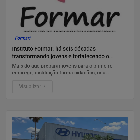
Formar!
Instituto Formar: há seis décadas
transformando jovens e fortalecendo o
mercado de trabalho em Piracicaba
Mais do que preparar jovens para o primeiro
emprego, instituição forma cidadãos, cria
oportunidades e contribui para o desenvolvimento
econômico e social da cidade.
Visualizar