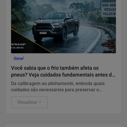
Geral
Você sabia que o frio também afeta os
pneus? Veja cuidados fundamentais antes de
pegar a estrada no inverno
Da calibragem ao alinhamento, entenda quais
cuidados são necessários para preservar o
desempenho dos pneus durante o inverno
Visualizar