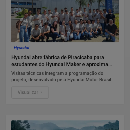
Hyundai
Hyundai abre fábrica de Piracicaba para
estudantes do Hyundai Maker e aproxima
jovens da indústria automotiva
Visitas técnicas integram a programação do
projeto, desenvolvido pela Hyundai Motor Brasil
em parceria com a EGP Brasil, e permitem que
alunos conheçam na prática processos produtivos,
Visualizar
inovação e tecnologias voltadas à mobilidade
sustentável