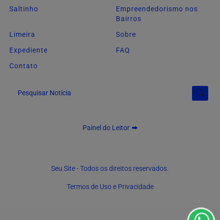
Saltinho
Empreendedorismo nos
Bairros
Limeira
Sobre
Expediente
FAQ
Contato
Pesquisar Notícia
Painel do Leitor
Termos de Uso e Privacidade
Esse site utiliza cookies para melhorar sua experiência
Seu Site - Todos os direitos reservados.
de navegação. Ao continuar o acesso, entendemos que
Termos de Uso e Privacidade
você concorda com nossos Termos de Uso e
Privacidade.
PARA MAIS INFORMAÇÕES,
ACESSE NOSSOS TERMOS