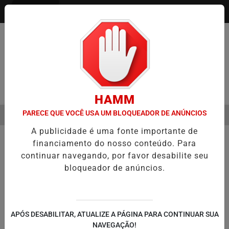
Entrar
Pesquisar Notícia
HAMM
PARECE QUE VOCÊ USA UM BLOQUEADOR DE ANÚNCIOS
MENU
MENTO DO CÂNCER DE CABEÇA E PESCOÇO EVOLUI E AMPLIA PRESER
A publicidade é uma fonte importante de
EM ALTA
financiamento do nosso conteúdo. Para
continuar navegando, por favor desabilite seu
bloqueador de anúncios.
APÓS DESABILITAR, ATUALIZE A PÁGINA PARA CONTINUAR SUA
NAVEGAÇÃO!