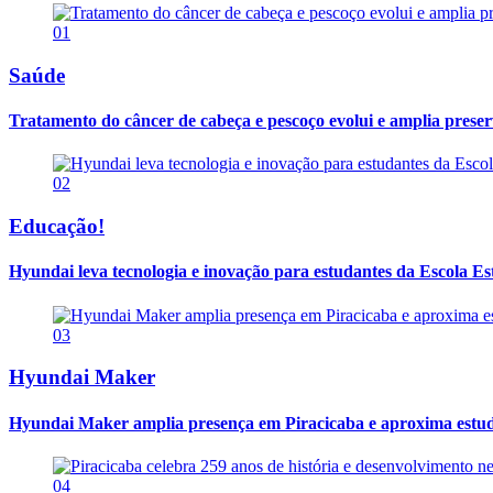
01
Saúde
Tratamento do câncer de cabeça e pescoço evolui e amplia prese
02
Educação!
Hyundai leva tecnologia e inovação para estudantes da Escola E
03
Hyundai Maker
Hyundai Maker amplia presença em Piracicaba e aproxima estuda
04