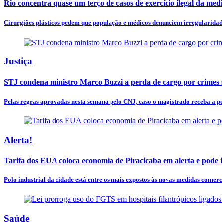
Rio concentra quase um terço de casos de exercício ilegal da med
Cirurgiões plásticos pedem que população e médicos denunciem irregularidades
Justiça
STJ condena ministro Marco Buzzi a perda de cargo por crimes 
Pelas regras aprovadas nesta semana pelo CNJ, caso o magistrado receba a pe
Alerta!
Tarifa dos EUA coloca economia de Piracicaba em alerta e pode
Polo industrial da cidade está entre os mais expostos às novas medidas comerci
Saúde