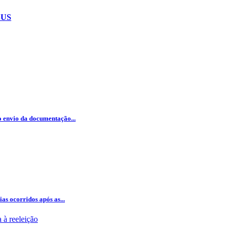
 SUS
 o envio da documentação...
as ocorridos após as...