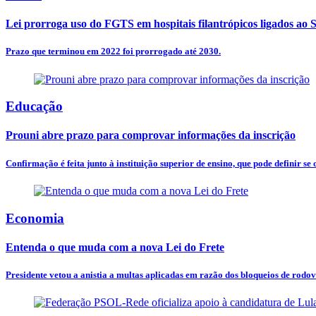
Lei prorroga uso do FGTS em hospitais filantrópicos ligados ao
Prazo que terminou em 2022 foi prorrogado até 2030.
Educação
Prouni abre prazo para comprovar informações da inscrição
Confirmação é feita junto à instituição superior de ensino, que pode definir se
Economia
Entenda o que muda com a nova Lei do Frete
Presidente vetou a anistia a multas aplicadas em razão dos bloqueios de rodovi