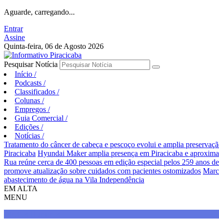
Aguarde, carregando...
Entrar
Assine
Quinta-feira, 06 de Agosto 2026
Pesquisar Notícia
Início
/
Podcasts
/
Classificados
/
Colunas
/
Empregos
/
Guia Comercial
/
Edições
/
Notícias
/
Tratamento do câncer de cabeça e pescoço evolui e amplia preservaçã
Piracicaba
Hyundai Maker amplia presença em Piracicaba e aproxima e
Rua reúne cerca de 400 pessoas em edição especial pelos 259 anos de
promove atualização sobre cuidados com pacientes ostomizados
Marc
abastecimento de água na Vila Independência
EM ALTA
MENU
Direitos Humanos