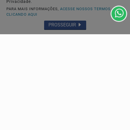
Privacidade.
PARA MAIS INFORMAÇÕES,
ACESSE NOSSOS TERMOS
CLICANDO AQUI
PROSSEGUIR
SAÚDE
Controle do colesterol deve começar na infância,
alerta cardiologista
No Dia Nacional de Prevenção e Controle do Colesterol,
especialista da Sociedade Brasileira de...
Descubra Mais
Não possui uma conta?
Você pode ler matérias exclusivas, anunciar
classificados e muito mais!