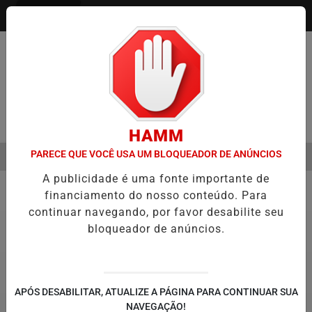
Entrar
Pesquisar Notícia
HAMM
PARECE QUE VOCÊ USA UM BLOQUEADOR DE ANÚNCIOS
MENU
ÇÃO DE FILME SOBRE MICHAEL JACKSON PODE COMEÇAR A SER PRO
A publicidade é uma fonte importante de
EM ALTA
financiamento do nosso conteúdo. Para
Prefeitura Piracicaba
continuar navegando, por favor desabilite seu
bloqueador de anúncios.
APÓS DESABILITAR, ATUALIZE A PÁGINA PARA CONTINUAR SUA
NAVEGAÇÃO!