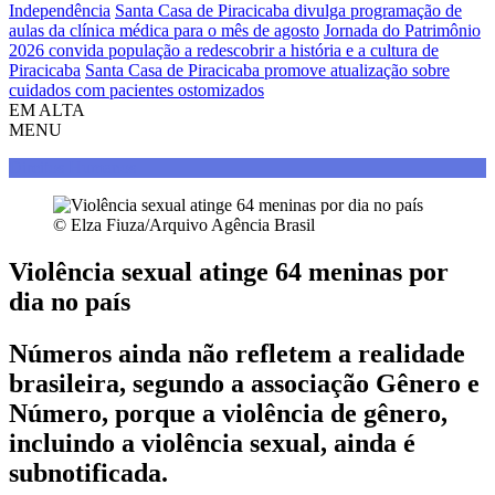
Independência
Santa Casa de Piracicaba divulga programação de
aulas da clínica médica para o mês de agosto
Jornada do Patrimônio
2026 convida população a redescobrir a história e a cultura de
Piracicaba
Santa Casa de Piracicaba promove atualização sobre
cuidados com pacientes ostomizados
EM ALTA
MENU
Direitos Humanos
© Elza Fiuza/Arquivo Agência Brasil
Violência sexual atinge 64 meninas por
dia no país
Números ainda não refletem a realidade
brasileira, segundo a associação Gênero e
Número, porque a violência de gênero,
incluindo a violência sexual, ainda é
subnotificada.