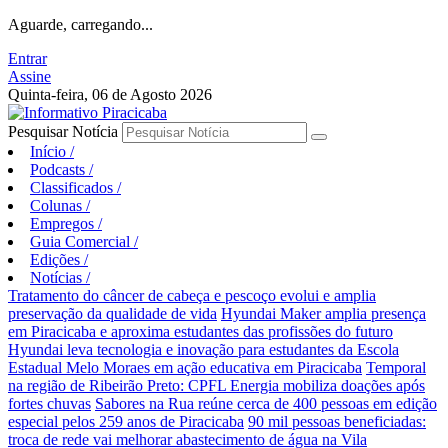
Aguarde, carregando...
Entrar
Assine
Quinta-feira, 06 de Agosto 2026
Pesquisar Notícia
Início
/
Podcasts
/
Classificados
/
Colunas
/
Empregos
/
Guia Comercial
/
Edições
/
Notícias
/
Tratamento do câncer de cabeça e pescoço evolui e amplia
preservação da qualidade de vida
Hyundai Maker amplia presença
em Piracicaba e aproxima estudantes das profissões do futuro
Hyundai leva tecnologia e inovação para estudantes da Escola
Estadual Melo Moraes em ação educativa em Piracicaba
Temporal
na região de Ribeirão Preto: CPFL Energia mobiliza doações após
fortes chuvas
Sabores na Rua reúne cerca de 400 pessoas em edição
especial pelos 259 anos de Piracicaba
90 mil pessoas beneficiadas:
troca de rede vai melhorar abastecimento de água na Vila