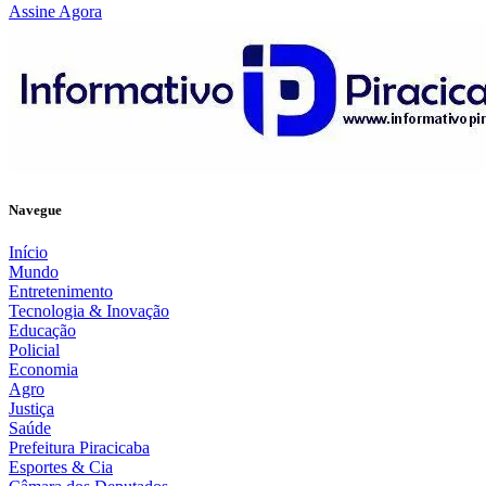
Assine Agora
Navegue
Início
Mundo
Entretenimento
Tecnologia & Inovação
Educação
Policial
Economia
Agro
Justiça
Saúde
Prefeitura Piracicaba
Esportes & Cia