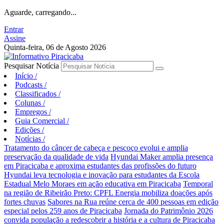
Aguarde, carregando...
Entrar
Assine
Quinta-feira, 06 de Agosto 2026
Pesquisar Notícia
Início
/
Podcasts
/
Classificados
/
Colunas
/
Empregos
/
Guia Comercial
/
Edições
/
Notícias
/
Tratamento do câncer de cabeça e pescoço evolui e amplia
preservação da qualidade de vida
Hyundai Maker amplia presença
em Piracicaba e aproxima estudantes das profissões do futuro
Hyundai leva tecnologia e inovação para estudantes da Escola
Estadual Melo Moraes em ação educativa em Piracicaba
Temporal
na região de Ribeirão Preto: CPFL Energia mobiliza doações após
fortes chuvas
Sabores na Rua reúne cerca de 400 pessoas em edição
especial pelos 259 anos de Piracicaba
Jornada do Patrimônio 2026
convida população a redescobrir a história e a cultura de Piracicaba