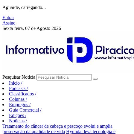
Aguarde, carregando...
Entrar
Assine
Sexta-feira, 07 de Agosto 2026
Pesquisar Notícia
Início
/
Podcasts
/
Classificados
/
Colunas
/
Empregos
/
Guia Comercial
/
Edições
/
Notícias
/
Tratamento do câncer de cabeça e pescoço evolui e amplia
preservação da qualidade de vida
Hyundai leva tecnologia e