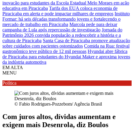
inovação para estudantes da Escola Estadual Melo Moraes em ação
educativa em Piracicaba
Tarifa dos EUA coloca economia de
Piracicaba em alerta e pode impactar milhares de empregos
Instituto
Formar: há seis décadas transformando jovens e fortalecendo o
mercado de trabalho em Piracicaba
Marcola pede para deixar
campanha de Lula após repercussão de investigação
Jornada do
Patrimônio 2026 convida população a redescobrir a história e a
cultura de Piracicaba
Santa Casa de Piracicaba promove atualização
sobre cuidados com pacientes ostomizados
Comida na Rua: festival
gastronômico teve público de 12 mil pessoas
Hyundai abre fábrica
de Piracicaba para estudantes do Hyundai Maker e aproxima jovens
da indústria automotiva
EM ALTA
MENU
Política
© Fabio Rodrigues-Pozzebom/ Agência Brasil
Com juros altos, dívidas aumentam e
exigem mais Desenrola, diz Boulos