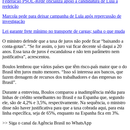
Federação PSOL-Rede oficializa apoio à candidatura de Lula à
reeleição
Marcola pede para deixar campanha de Lula após repercussão de
investigação
Lei garante frete mínimo no transporte de cargas; saiba o que muda
O ministro defende que a taxa de juros não pode ficar “baixando a
conta-gotas”. “Se for assim, o juro vai ficar decente só daqui a 20
anos. Essa taxa de juros é escandalosa e não tem parâmetro nem
justificativa”, acrescentou.
Boulos lembrou que vários países que têm risco-país maior que o do
Brasil têm juros muito menores. “Isso só interessa aos bancos, que
fazem drenagem de recursos dos trabalhadores e das empresas no
Brasil”.
Durante a entrevista, Boulos comparou a inadimplência média para
linhas de crédito semelhantes no Brasil e na Espanha que, segundo
ele, são de 4,2% e 3,5%, respectivamente. Na sequência, o ministro
disse não haver justificativa para que a taxa cobrada aqui, para esta
linha específica, seja de 65%, enquanto na Espanha fica em 3%.
>> Siga o canal da Agência Brasil no WhatsApp