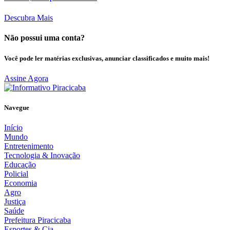
Descubra Mais
Não possui uma conta?
Você pode ler matérias exclusivas, anunciar classificados e muito mais!
Assine Agora
Navegue
Início
Mundo
Entretenimento
Tecnologia & Inovação
Educação
Policial
Economia
Agro
Justiça
Saúde
Prefeitura Piracicaba
Esportes & Cia