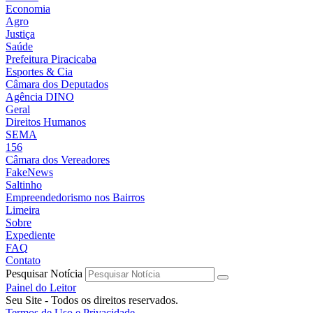
Economia
Agro
Justiça
Saúde
Prefeitura Piracicaba
Esportes & Cia
Câmara dos Deputados
Agência DINO
Geral
Direitos Humanos
SEMA
156
Câmara dos Vereadores
FakeNews
Saltinho
Empreendedorismo nos Bairros
Limeira
Sobre
Expediente
FAQ
Contato
Pesquisar Notícia
Painel do Leitor
Seu Site - Todos os direitos reservados.
Termos de Uso e Privacidade