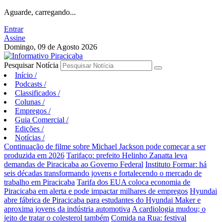
Aguarde, carregando...
Entrar
Assine
Domingo, 09 de Agosto 2026
Pesquisar Notícia
Início
/
Podcasts
/
Classificados
/
Colunas
/
Empregos
/
Guia Comercial
/
Edições
/
Notícias
/
Continuação de filme sobre Michael Jackson pode começar a ser
produzida em 2026
Tarifaço: prefeito Helinho Zanatta leva
demandas de Piracicaba ao Governo Federal
Instituto Formar: há
seis décadas transformando jovens e fortalecendo o mercado de
trabalho em Piracicaba
Tarifa dos EUA coloca economia de
Piracicaba em alerta e pode impactar milhares de empregos
Hyundai
abre fábrica de Piracicaba para estudantes do Hyundai Maker e
aproxima jovens da indústria automotiva
A cardiologia mudou; o
jeito de tratar o colesterol também
Comida na Rua: festival