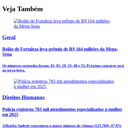
Veja Também
Geral
Bolão de Fortaleza leva prêmio de R$ 164 milhões da Mega-
Sena
Os números sorteados foram: 02, 05, 10, 35, 40 e 53. Próximo concurso será
na terça-feira.
Direitos Humanos
Polícia registrou 783 mil atendimentos especializados à mulher
em 2025
A Região Sudeste concentrou o maior número de vítimas (125.769), 47,8%