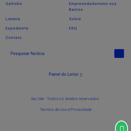
Saltinho
Empreendedorismo nos
Bairros
Limeira
Sobre
Expediente
FAQ
Contato
Pesquisar Notícia
Painel do Leitor
Termos de Uso e Privacidade
Esse site utiliza cookies para melhorar sua
Seu Site - Todos os direitos reservados.
experiência de navegação. Ao continuar o acesso,
Termos de Uso e Privacidade
entendemos que você concorda com nossos
Termos de Uso e Privacidade.
PARA MAIS INFORMAÇÕES,
ACESSE NOSSOS TERMOS
CLICANDO AQUI