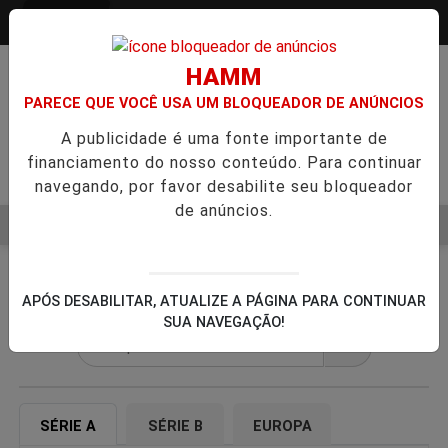
Entrar
HAMM
PARECE QUE VOCÊ USA UM BLOQUEADOR DE ANÚNCIOS
A publicidade é uma fonte importante de
financiamento do nosso conteúdo. Para continuar
Pesquisar Notícia
navegando, por favor desabilite seu bloqueador
de anúncios.
MENU
TINUAÇÃO DE FILME SOBRE MICHAEL JACKSON PODE COMEÇAR
EM ALTA
FUTEBOL
BARCELONA
APÓS DESABILITAR, ATUALIZE A PÁGINA PARA CONTINUAR
EM
SUA NAVEGAÇÃO!
🔍
SÉRIE A
SÉRIE B
EUROPA