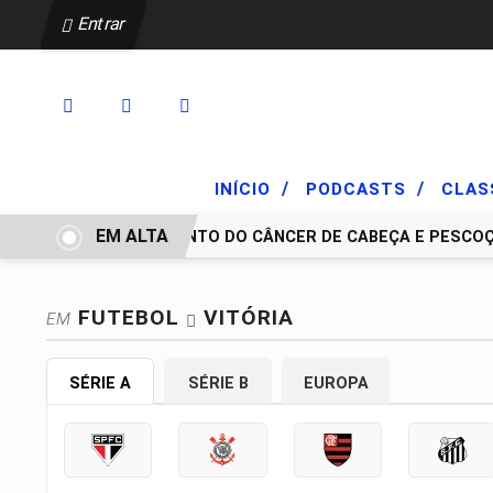
Entrar
/
/
INÍCIO
PODCASTS
CLAS
EM ALTA
TRATAMENTO DO CÂNCER DE CABEÇA E PESCOÇO 
FUTEBOL
VITÓRIA
EM
SÉRIE A
SÉRIE B
EUROPA