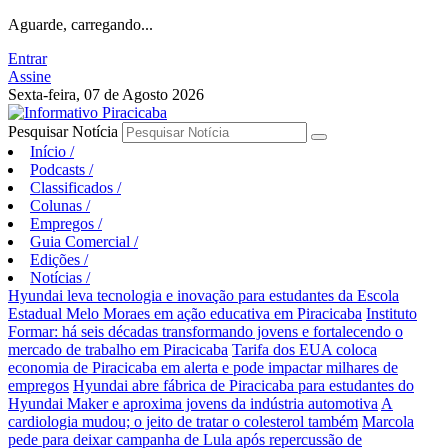
Aguarde, carregando...
Entrar
Assine
Sexta-feira, 07 de Agosto 2026
Pesquisar Notícia
Início
/
Podcasts
/
Classificados
/
Colunas
/
Empregos
/
Guia Comercial
/
Edições
/
Notícias
/
Hyundai leva tecnologia e inovação para estudantes da Escola
Estadual Melo Moraes em ação educativa em Piracicaba
Instituto
Formar: há seis décadas transformando jovens e fortalecendo o
mercado de trabalho em Piracicaba
Tarifa dos EUA coloca
economia de Piracicaba em alerta e pode impactar milhares de
empregos
Hyundai abre fábrica de Piracicaba para estudantes do
Hyundai Maker e aproxima jovens da indústria automotiva
A
cardiologia mudou; o jeito de tratar o colesterol também
Marcola
pede para deixar campanha de Lula após repercussão de