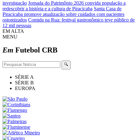
investigação
Jornada do Patrimônio 2026 convida população a
redescobrir a história e a cultura de Piracicaba
Santa Casa de
Piracicaba promove atualização sobre cuidados com pacientes
ostomizados
Comida na Rua: festival gastronômico teve público de
12 mil pessoas
EM ALTA
MENU
Em
Futebol
CRB
🔍
SÉRIE A
SÉRIE B
EUROPA