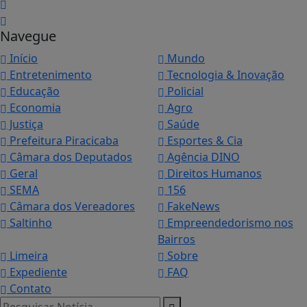
Navegue
Início
Mundo
Entretenimento
Tecnologia & Inovação
Educação
Policial
Economia
Agro
Justiça
Saúde
Prefeitura Piracicaba
Esportes & Cia
Câmara dos Deputados
Agência DINO
Geral
Direitos Humanos
SEMA
156
Câmara dos Vereadores
FakeNews
Saltinho
Empreendedorismo nos
Bairros
Limeira
Sobre
Expediente
FAQ
Contato
Termos de Uso e Privacidade
Pesquisar Notícia