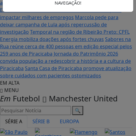
aproxima estudantes das profissões do futuro
Tarifa dos
NAVEGAÇÃO!
EUA coloca economia de Piracicaba em alerta e pode
impactar milhares de empregos
Marcola pede para
deixar campanha de Lula após repercussão de
investigação
Temporal na região de Ribeirão Preto: CPFL
Energia mobiliza doações após fortes chuvas
Sabores na
Rua reúne cerca de 400 pessoas em edição especial pelos
259 anos de Piracicaba
Jornada do Patrimônio 2026
convida população a redescobrir a história e a cultura de
Piracicaba
Santa Casa de Piracicaba promove atualização
sobre cuidados com pacientes ostomizados
EM ALTA
MENU
Em
Futebol
Manchester United
🔍
SÉRIE A
SÉRIE B
EUROPA