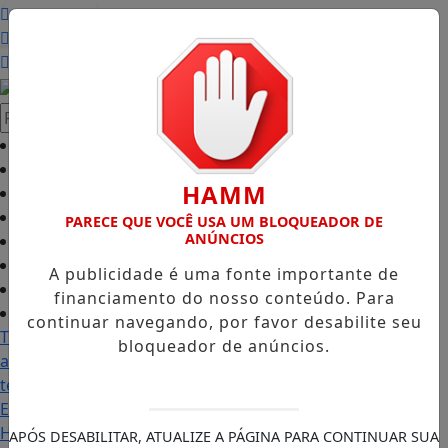
Entrar
Pesquisar Notícia
Início
/
Podcasts
/
HAMM
Classificados
/
Colunas
/
PARECE QUE VOCÊ USA UM BLOQUEADOR DE
ANÚNCIOS
Empregos
/
Guia Comercial
/
A publicidade é uma fonte importante de
Edições
/
financiamento do nosso conteúdo. Para
Notícias
/
continuar navegando, por favor desabilite seu
Tratamento do câncer de cabeça e pescoço evolui e
bloqueador de anúncios.
amplia preservação da qualidade de vida
Hyundai leva
tecnologia e inovação para estudantes da Escola
Estadual Melo Moraes em ação educativa em Piracicaba
Hyundai Maker amplia presença em Piracicaba e
APÓS DESABILITAR, ATUALIZE A PÁGINA PARA CONTINUAR SUA