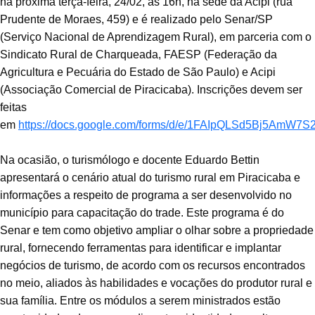
na próxima terça-feira, 24/02, às 16h, na sede da Acipi (rua
Prudente de Moraes, 459) e é realizado pelo Senar/SP
(Serviço Nacional de Aprendizagem Rural), em parceria com o
Sindicato Rural de Charqueada, FAESP (Federação da
Agricultura e Pecuária do Estado de São Paulo) e Acipi
(Associação Comercial de Piracicaba). Inscrições devem ser
feitas
em
https://docs.google.com/forms/d/e/1FAIpQLSd5Bj5AmW
Na ocasião, o turismólogo e docente Eduardo Bettin
apresentará o cenário atual do turismo rural em Piracicaba e
informações a respeito de programa a ser desenvolvido no
município para capacitação do trade. Este programa é do
Senar e tem como objetivo ampliar o olhar sobre a propriedade
rural, fornecendo ferramentas para identificar e implantar
negócios de turismo, de acordo com os recursos encontrados
no meio, aliados às habilidades e vocações do produtor rural e
sua família. Entre os módulos a serem ministrados estão