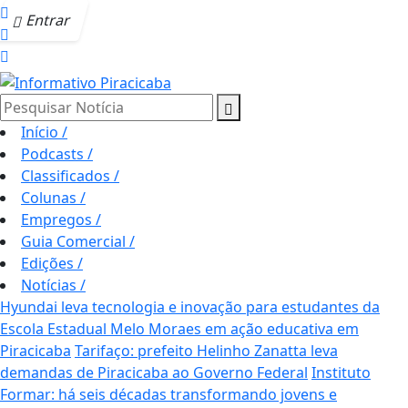
Entrar
Pesquisar Notícia
Início
/
Podcasts
/
Classificados
/
Colunas
/
Empregos
/
Guia Comercial
/
Edições
/
Notícias
/
Hyundai leva tecnologia e inovação para estudantes da
Escola Estadual Melo Moraes em ação educativa em
Piracicaba
Tarifaço: prefeito Helinho Zanatta leva
demandas de Piracicaba ao Governo Federal
Instituto
Formar: há seis décadas transformando jovens e